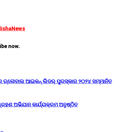
dishaNews
ibe now.
୍ଦ୍ର ଗ୍ଲୋବାଲ ଆଇକନ୍ ଲିଡର୍ ପୁରସ୍କାର ୨୦୨୪ ସମ୍ମାନିତ
ଗ୍ରହଣ ଅଭିଯାନ କାର୍ଯ୍ୟକ୍ରମ ଅନୁଷ୍ଠିତ