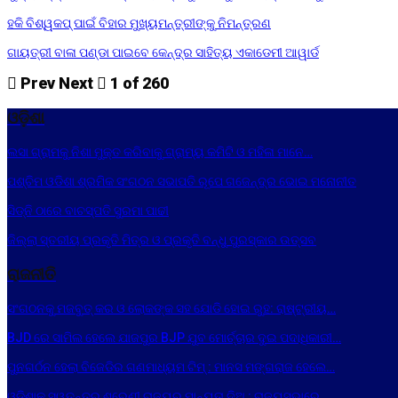
ହକି ବିଶ୍ୱକପ୍ ପାଇଁ ବିହାର ମୁଖ୍ୟମନ୍ତ୍ରୀଙ୍କୁ ନିମନ୍ତ୍ରଣ
ଗାୟତ୍ରୀ ବାଳା ପଣ୍ଡା ପାଇବେ କେନ୍ଦ୍ର ସାହିତ୍ୟ ଏକାଡେମୀ ଆୱାର୍ଡ
Prev
Next
1 of 260
ଓଡ଼ିଶା
ଲସା ଗ୍ରାମକୁ ନିଶା ମୁକ୍ତ କରିବାକୁ ଗ୍ରାମ୍ୟ କମିଟି ଓ ମହିଳା ମାନେ…
ପଶ୍ଚିମ ଓଡିଶା ଶ୍ରମିକ ସଂଗଠନ ସଭାପତି ରୂପେ ଗଜେନ୍ଦ୍ର ଭୋଇ ମନୋନୀତ
ସିଡ୍‌ନି ଠାରେ ବାଚସ୍ପତି ସୁରମା ପାଢୀ
ଜିଲ୍ଲା ସ୍ତରୀୟ ପ୍ରକୃତି ମିତ୍ର ଓ ପ୍ରକୃତି ବନ୍ଧୁ ପୁରସ୍କାର ଉତ୍ସବ
ରାଜନୀତି
ସଂଗଠନକୁ ମଜବୁତ୍ କର ଓ ଲୋକଙ୍କ ସହ ଯୋଡି ହୋଇ ରୁହ: ରାଷ୍ଟ୍ରୀୟ…
BJD ରେ ସାମିଲ ହେଲେ ଯାଜପୁର BJP ଯୁବ ମୋର୍ଚ୍ଚାର ଦୁଇ ପଦାଧିକାରୀ…
ପୁନଗର୍ଠନ ହେଲା ବିଜେଡିର ଗଣମାଧ୍ୟମ ଟିମ୍ : ମାନସ ମଙ୍ଗରାଜ ହେଲେ…
ଓଡ଼ିଶାକୁ ସ୍ୱତନ୍ତ୍ର ଶ୍ରେଣୀ ରାଜ୍ୟର ମାନ୍ୟତା ଦିଅ : ରାଜ୍ୟସଭାରେ…