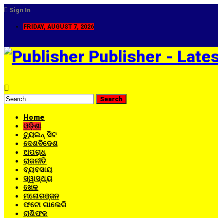
Sign In
FRIDAY, AUGUST 7, 2026
Publisher - Late
Home
ଓଡ଼ିଶା
ଟ୍ୟୁଇନ୍ ସିଟ
ଦେଶବିଦେଶ
ଅପରାଧ
ରାଜନୀତି
ବ୍ୟବସାୟ
ସ୍ୱାସ୍ଥ୍ୟ
ଖେଳ
ମନୋରଞ୍ଜନ
ଫଟୋ ଗାଲେରି
ରାଶିଫଳ