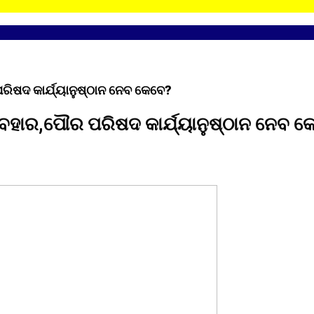
ିଷଦ କାର୍ଯ୍ୟାନୁଷ୍ଠାନ ନେବ କେବେ?
ବହାର,ପୌର ପରିଷଦ କାର୍ଯ୍ୟାନୁଷ୍ଠାନ ନେବ କ