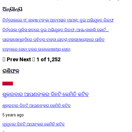
ଅନ୍ୟାନ୍ୟ
ତିର୍ତ୍ତୋଲରେ ୧୮ ଲକ୍ଷ ଟଙ୍କା ଆତ୍ମସାତ୍ ମାମଲା: ଦୁଇ ଅଭିଯୁକ୍ତ ଗିରଫ
ତିର୍ତ୍ତୋଲ ପୁଲିସ ହାତରେ ଦୁଇ ଅଭିଯୁକ୍ତ ଗିରଫ, ଆସନ୍ତାକାଲି କୋର୍ଟ…
ପାରଳାଖେମୁଣ୍ଡିରେ ପବିତ୍ର ବାହୁଡା ଯାତ୍ରା ମହାସମାରୋହରେ ପାଳିତ
ବାହୁଡ଼ାରେ ସେବା ଦଳର ଉଲ୍ଲେଖନୀୟ ସେବା
Prev
Next
1 of 1,252
ରାଶିଫଳ
ରାଶିଫଳ
ଶୁକ୍ରବାର ଆପଣଙ୍କର ଦିନଟି କେମିତି କଟିବ
ଶୁକ୍ରବାର ଦିନଟି ଆପଣଙ୍କର କେମିତି କଟିବ
5 years ago
ଗୁରୁବାର ଦିନଟି ଆପଙ୍କର କେମିତି କଟିବ