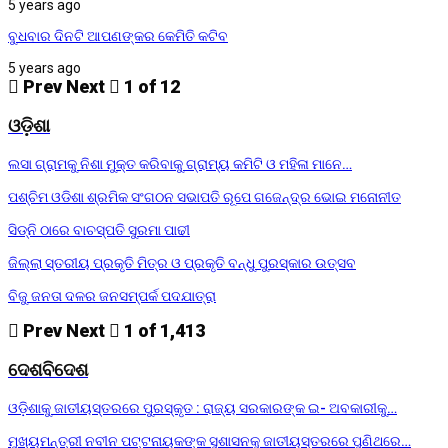
5 years ago
ବୁଧବାର ଦିନଟି ଆପଣଙ୍କର କେମିତି କଟିବ
5 years ago
Prev
Next
1 of 12
ଓଡ଼ିଶା
ଲସା ଗ୍ରାମକୁ ନିଶା ମୁକ୍ତ କରିବାକୁ ଗ୍ରାମ୍ୟ କମିଟି ଓ ମହିଳା ମାନେ…
ପଶ୍ଚିମ ଓଡିଶା ଶ୍ରମିକ ସଂଗଠନ ସଭାପତି ରୂପେ ଗଜେନ୍ଦ୍ର ଭୋଇ ମନୋନୀତ
ସିଡ୍‌ନି ଠାରେ ବାଚସ୍ପତି ସୁରମା ପାଢୀ
ଜିଲ୍ଲା ସ୍ତରୀୟ ପ୍ରକୃତି ମିତ୍ର ଓ ପ୍ରକୃତି ବନ୍ଧୁ ପୁରସ୍କାର ଉତ୍ସବ
ବିଜୁ ଜନତା ଦଳର ଜନସମ୍ପର୍କ ପଦଯାତ୍ରା
Prev
Next
1 of 1,413
ଦେଶବିଦେଶ
ଓଡ଼ିଶାକୁ ଜାତୀୟସ୍ତରରେ ପୁରସ୍କୃତ : ରାଜ୍ୟ ସରକାରଙ୍କ ଇ- ଅବକାରୀକୁ…
ମୁଖ୍ୟମନ୍ତ୍ରୀ ନବୀନ ପଟ୍ଟନାୟକଙ୍କ ସୁଶାସନକୁ ଜାତୀୟସ୍ତରରେ ପୁଣିଥରେ…