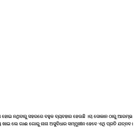
ା ହୋଇ ନଥିବାରୁ ସହରରେ ବହୁଳ ବ୍ୟବହାର ହେଉଛି ।ଚା ଦୋକାନ ଠାରୁ ଆରମ୍ଭ
ୟ ଖାଇ ଲେ ଗାଈ ଗୋରୁ ନାନା ଅସୁବିଧାର ସମ୍ମୁଖୀନ ହେବେ ଏଥି ପ୍ରତି ଯତ୍ନବ।