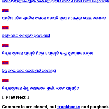
ଲସା ଗ୍ରାମକୁ ନିଶା ମୁକ୍ତ କରିବାକୁ ଗ୍ରାମ୍ୟ କମିଟି ଓ ମହିଳା ମାନେ ଅଣ୍ଟା ଭିଡ଼
ଓଡ଼ିଶା
ପଶ୍ଚିମ ଓଡିଶା ଶ୍ରମିକ ସଂଗଠନ ସଭାପତି ରୂପେ ଗଜେନ୍ଦ୍ର ଭୋଇ ମନୋନୀତ
ଓଡ଼ିଶା
ସିଡ୍‌ନି ଠାରେ ବାଚସ୍ପତି ସୁରମା ପାଢୀ
ଓଡ଼ିଶା
ଜିଲ୍ଲା ସ୍ତରୀୟ ପ୍ରକୃତି ମିତ୍ର ଓ ପ୍ରକୃତି ବନ୍ଧୁ ପୁରସ୍କାର ଉତ୍ସବ
ଓଡ଼ିଶା
ବିଜୁ ଜନତା ଦଳର ଜନସମ୍ପର୍କ ପଦଯାତ୍ରା
ଓଡ଼ିଶା
ଜିଲ୍ଲାସ୍ତରୀୟ ଶିଶୁ ମହୋତ୍ସବ ‘ସୁରଭି ୨୦୨୪’ ଅନୁଷ୍ଠିତ
Prev
Next
Comments are closed, but
trackbacks
and pingback