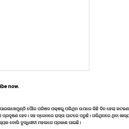
ibe now.
ପାରଳାଖେମୁଣ୍ଡି ପୌର ପରିଷଦ ପକ୍ଷରୁ ପଲିଥିନ ଉପରେ କିଛି ଦିନ ହେଲା କଟକଣ
 ପ୍ରଦୂଷଣ ହେବ। ସହ ଡ୍ରେନରେ ରାସ୍ତା ଘାଟରେ ପଡୁଛି। ପଲିଥିନରେ ଥିବା ଖାଦ୍
୍ୟକ ବୋଲି ବୁଦ୍ଧିଜୀବୀ ମହଲରେ ପ୍ରକାଶ ପାଇଛି।