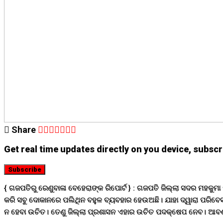
Share
Get real time updates directly on you device, subscr
Subscribe
{ ଗଜପତିରୁ ରେଣୁବାଳା ବେହେରାଙ୍କ ରିପୋର୍ଟ } :
ଗଜପତି ଜିଲ୍ଲା ସଦର ମହକୁମା 
କରି ସବୁ ଦୋକାନରେ ପଲିଥିନ ବହୁଳ ବ୍ୟବହାର ହେଉଅଛି। ଯାହା ଦ୍ୱାରା ପରିବେସ
ନ ହେବା ଉଚିତ। ତେଣୁ ଜିଲ୍ଲା ପ୍ରଶାସନ ଏହାର ଉଚିତ ପଦକ୍ଷେପ ନେବ। ଆବଶ