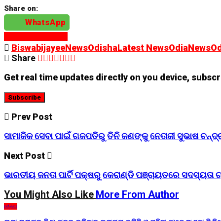
Share on:
WhatsApp
Continue Reading
BiswabijayeeNewsOdisha
Latest News
OdiaNews
O
Share
Get real time updates directly on you device, subscr
Subscribe
Prev Post
ସାମାଜିକ ସେବା ପାଇଁ ଗଜପତିରୁ ତିନି ଜଣଙ୍କୁ ନେତାଜୀ ସୁଭାଷ ଚନ
Next Post
ଭାରତୀୟ ଜନତା ପାର୍ଟି ପକ୍ଷରୁ କେରାଣ୍ଡି ପଞ୍ଚାୟତରେ ସଦସ୍ୟତା 
You Might Also Like
More From Author
ଓଡ଼ିଶା