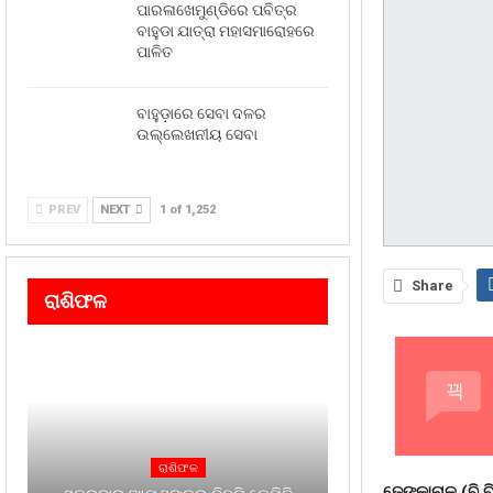
ପାରଳାଖେମୁଣ୍ଡିରେ ପବିତ୍ର
ବାହୁଡା ଯାତ୍ରା ମହାସମାରୋହରେ
ପାଳିତ
ବାହୁଡ଼ାରେ ସେବା ଦଳର
ଉଲ୍ଲେଖନୀୟ ସେବା
PREV
NEXT
1 of 1,252
Share
ରାଶିଫଳ
ରାଶିଫଳ
ଢେଙ୍କାନାଳ,(ବି.ବ