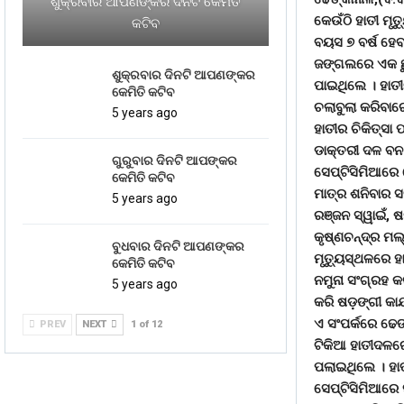
ଶୁକ୍ରବାର ଆପଣଙ୍କର ଦିନଟି କେମିତି
କେଉଁଠି ହାତୀ ମୃତ
କଟିବ
ବୟସ ୭ ବର୍ଷ ହେବ
ଜଙ୍ଗଲରେ ଏକ ଛୁଆ
ଶୁକ୍ରବାର ଦିନଟି ଆପଣଙ୍କର
ପାଇଥିଲେ । ହାତୀ
କେମିତି କଟିବ
ଚଲାବୁଲା କରିବାର
5 years ago
ହାତୀର ଚିକିତ୍ସା
ଡାକ୍ତରୀ ଦଳ ବନ 
ଗୁରୁବାର ଦିନଟି ଆପଙ୍କର
ସେପ୍ଟିସିମିଆରେ
କେମିତି କଟିବ
ମାତ୍ର ଶନିବାର ସ
5 years ago
ରଞ୍ଜନ ସ୍ୱାଇଁ, 
କୃଷ୍ଣଚନ୍ଦ୍ର ମଲ
ବୁଧବାର ଦିନଟି ଆପଣଙ୍କର
ମୃତୁ୍ୟସ୍ଥଳରେ ହ
କେମିତି କଟିବ
ନମୁନା ସଂଗ୍ରହ କ
5 years ago
କରି ଷଡ଼ଙ୍ଗୀ କା
ଏ ସଂପର୍କରେ ଢେଙ
PREV
NEXT
1 of 12
ଟିକିଆ ହାତୀଦଳରେ 
ପଲାଇଥିଲେ । ହାତ
ସେପ୍ଟିସିମିଆରେ 