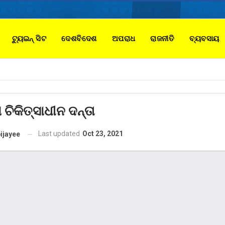
ଟ୍ୟୁଇନ୍ ସିଟ
ଦେଶବିଦେଶ
ଅପରାଧ
ରାଜନୀତି
ବ୍ୟବସାୟ
 ଚିକିତ୍ସାଧୀନ ଦନ୍ତା
Last updated
Oct 23, 2021
ijayee