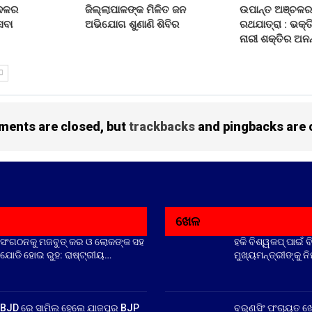
 ଦଳର
ଜିଲ୍ଲାପାଳଙ୍କ ମିଳିତ ଜନ
ଉପାନ୍ତ ଅଞ୍ଚଳର
େବା
ଅଭିଯୋଗ ଶୁଣାଣି ଶିବିର
ରଥଯାତ୍ରା : ଭକ୍ତ
ନାରୀ ଶକ୍ତିର ଅନନ
ents are closed, but
trackbacks
and pingbacks are 
ଖେଳ
ସଂଗଠନକୁ ମଜବୁତ୍ କର ଓ ଲୋକଙ୍କ ସହ
ହକି ବିଶ୍ୱକପ୍ ପାଇଁ ବ
ଯୋଡି ହୋଇ ରୁହ: ରାଷ୍ଟ୍ରୀୟ…
ମୁଖ୍ୟମନ୍ତ୍ରୀଙ୍କୁ ନ
BJD ରେ ସାମିଲ ହେଲେ ଯାଜପୁର BJP
ବରୁଣସିଂ ପଂଚାୟତ ଖ