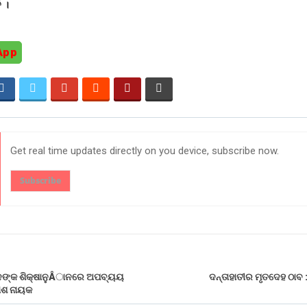
 ।
App
Get real time updates directly on you device, subscribe now.
Subscribe
୍ଦଙ୍କ ଶିକ୍ଷାନୁÂାନରେ ଅପବ୍ୟୟ
ଦନ୍ତାହାତୀର ମୃତଦେହ ଠାବ
ାଶ ନାୟକ