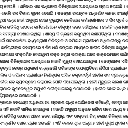
ୁ୍ୟ ହେଉଛି । ଶନିବାର ଏକ ଦନ୍ତାହାତୀ ଚିକିତ୍ସାଧୀନ ଅବସ୍ଥାରେ ପ୍ରାଣ ହରାଇଛି । 
 ବୋଲି ବନ ବିଭାଗ ସୂଚନା ଦେଇଛି । ଷଡଙ୍ଗୀ ବନାଞ୍ଚଳ ଅନ୍ତର୍ଗତ ଲହଡା ସଂରକ୍
 ଦନ୍ତା ହାତୀ ଅସୁସ୍ଥ ହୋଇ ବୁଲୁଥିବା ବନବିଭାଗ କର୍ମଚାରୀମାନେ ୪ ଦିନ ପୂର୍ବେ ଦ
ଟିର ଗତିବିଧି ଉପରେ କର୍ମଚାରୀମାନେ ତୀକ୍ଷ୍ମ ନଜର ରଖିଥିଲେ । ହାତୀଟି କ୍ରମ
େ ସମସ୍ୟା ଦେଖାଯାଇଥିଲା । ଖାଦ୍ୟ ବି ଗ୍ରହଣ କରୁନଥିବା ଜଣାପଡ଼ିଥିଲା । ବନଖଣ୍
 ପାଇଁ ସାତକୋଶିଆ ବନ୍ୟପ୍ରାଣୀ ଚିକିତ୍ସକ ଓ କପିଳାସ ପ୍ରାଣୀଧନ ଅଧିକାରୀଙ୍କୁ ଡ
କର୍ମଚାରୀଙ୍କ ସହାୟତାରେ ୨ ଦିନ ଧରି ଜଙ୍ଗଲ ମଧ୍ୟରେ ହାତୀର ଚିକିତ୍ସା କରୁଥିଲେ
 ରୋଗରେ ସଂକ୍ରମିତ ହୋଇଥିବା ରକ୍ତ ନମୁନା ପରୀକ୍ଷା ପରେ ଡାକ୍ତରମାନେ ଜାଣିବ
କାଳେ ଚିକିତ୍ସାଧୀନ ଅବସ୍ଥାରେ ହାତୀଟି ମୃତୁ୍ୟ ହୋଇଯାଇଥିଲା । ଢେଙ୍କାନାଳ ଏସ
ଷଡ଼ଙ୍ଗୀ ରେଞ୍ଜ ଅଧିକାରୀ ଚନ୍ଦ୍ରମଣି ପରିଡାଙ୍କ ଉପସ୍ଥିତିରେ ଗଁଦିଆ ପ୍ରାଣୀଧନ 
୍ଲିକ ଓ କପିଳାସ ପ୍ରାଣୀଧନ ନିରୀକ୍ଷକ ଅସିତ ଚକ୍ରବର୍ତ୍ତୀ ହାତୀର ଶବ ବ୍ୟବଚ୍ଛ
ାତୀର ଶବ ବ୍ୟବଚ୍ଛେଦ କରାଯାଇ ପୋତି ଦିଆଯାଇଥିଲା । ହାତୀ ମୃତୁ୍ୟର କାରଣ ଜାଣ
ରାଯାଇ ଭୁବନେଶ୍ୱର ଓୟୁଏଟି ପରୀକ୍ଷାଗାରକୁ ପଠାଯାଇଛି । ହାତୀର ଛୋଟ ଦାନ୍ତ ଦ
ର୍ଯ୍ୟାଳୟରେ ରଖାଯାଇଛି ।
୍କାନାଳ ବନଖଣ୍ଡ ଅଧିକାରୀ ଡା. ପ୍ରକାଶ ଚାନ୍ଦ ଗୋଗିନେନୀ କହିଛନ୍ତି, ଲହଡ଼ା 
ଏହି ହାତୀଟି ସାମିଲ ହୋଇଥିଲା । ହାତୀଟି ଅସୁସ୍ଥ ଅନୁଭବ କରିବା ପରେ ଅନ୍ୟ ୭ ହାତ
ୀ ଗତିବିଧି ଉପରେ ଆମେ ନଜର ରଖିଥିଲୁ ଏବଂ ଡାକ୍ତରୀ ଟିମ୍ ଡକାଇ ଚିକିତ୍ସା କରା
ସଂକ୍ରମିତ ହୋଇ ପ୍ରାଣ ହରାଇଛି । ଏହି ଦଳରେ ଥିବା ଅନ୍ୟ ୭ ହାତୀ ସୁସ୍ଥ ଥିବାର