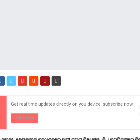
Get real time updates directly on you device, subscribe now.
Subscribe
ି.ନୁ୍ୟଜ): ଢେଙ୍କାନାଳ ବନଖଣ୍ଡରେ ହାତୀ ମୃତୁ୍ୟ ପିଛା ଛାଡ଼ୁନି । ପ୍ରତିମାସରେ ଜି