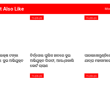
t Also Like
Mor
ଅନ୍ୟାନ୍ୟ
ଅନ୍ୟାନ୍ୟ
 ଲକ୍ଷ ଟଙ୍କା
ତିର୍ତ୍ତୋଲ ପୁଲିସ ହାତରେ ଦୁଇ
ପାରଳାଖେମୁଣ୍ଡିରେ
: ଦୁଇ ଅଭିଯୁକ୍ତ
ଅଭିଯୁକ୍ତ ଗିରଫ, ଆସନ୍ତାକାଲି
ଯାତ୍ରା ମହାସମାର
କୋର୍ଟ ଚାଲାଣ
ଅନ୍ୟାନ୍ୟ
ଅନ୍ୟାନ୍ୟ