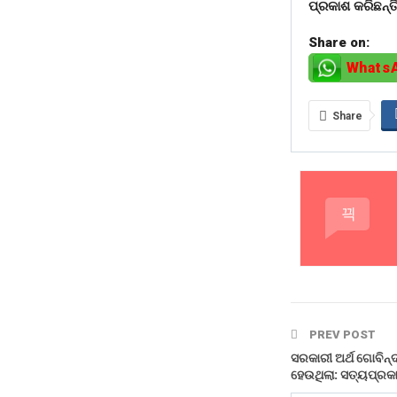
ପ୍ରକାଶ କରିଛନ୍ତି
Share on:
Whats
Share
PREV POST
ସରକାରୀ ଅର୍ଥ ଗୋବିନ
ହେଉଥିଲା: ସତ୍ୟପ୍ରକ