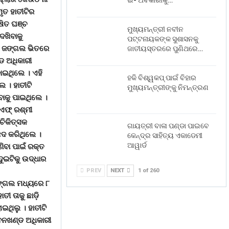
ଇ- ଅବକାରୀକୁ…
ମୃତ ହାତୀଟିର
ଷିତ ଘଞ୍ଚ
ମୁଖ୍ୟମନ୍ତ୍ରୀ ନବୀନ
େଖିବାକୁ
ପଟ୍ଟନାୟକଙ୍କ ସୁଶାସନକୁ
ଶଃ ଜଙ୍ଗଲ ଭିତରେ
ଜାତୀୟସ୍ତରରେ ପୁଣିଥରେ…
ଡ ଅଧିକାରୀ
କାଇଥିଲେ । ଏହି
ହକି ବିଶ୍ୱକପ୍ ପାଇଁ ବିହାର
 । ହାତୀଟି
ମୁଖ୍ୟମନ୍ତ୍ରୀଙ୍କୁ ନିମନ୍ତ୍ରଣ
ାକୁ ପାଇଥିଲେ ।
ିଏଫ୍ ରଶ୍ମୀ
ଚିକିତ୍ସକ
ଗାୟତ୍ରୀ ବାଳା ପଣ୍ଡା ପାଇବେ
େଦ କରିଥିଲେ ।
କେନ୍ଦ୍ର ସାହିତ୍ୟ ଏକାଡେମୀ
ଆୱାର୍ଡ
ିବା ପାଇଁ ରକ୍ତ
ୁଇଟିକୁ ଉଦ୍ଧାର
PREV
NEXT
1 of 260
ଜଙ୍ଗଲ ମଧ୍ୟରେ ୮
ୀ ତାକୁ ଛାଡ଼ି
ଇଥିଲୁ । ହାତୀଟି
 ବନଖଣ୍ଡ ଅଧିକାରୀ