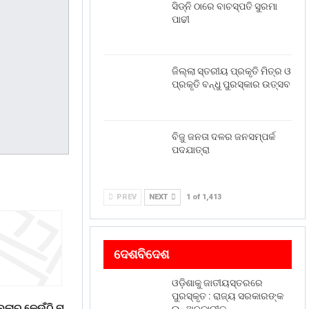
ସିଡ୍‌ନି ଠାରେ ବାଚସ୍ପତି ସୁରମା
ପାଢୀ
ଜିଲ୍ଲା ସ୍ତରୀୟ ପ୍ରକୃତି ମିତ୍ର ଓ
ପ୍ରକୃତି ବନ୍ଧୁ ପୁରସ୍କାର ଉତ୍ସବ
ବିଜୁ ଜନତା ଦଳର ଜନସମ୍ପର୍କ
ପଦଯାତ୍ରା
PREV
NEXT
1 of 1,413
ଦେଶବିଦେଶ
ଓଡ଼ିଶାକୁ ଜାତୀୟସ୍ତରରେ
ପୁରସ୍କୃତ : ରାଜ୍ୟ ସରକାରଙ୍କ
ଲ୍ଲାର କେଉଁଠି ନା