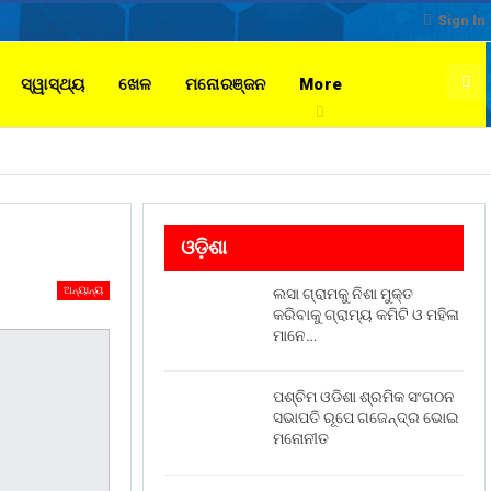
Sign In
ସ୍ୱାସ୍ଥ୍ୟ
ଖେଳ
ମନୋରଞ୍ଜନ
More
ଓଡ଼ିଶା
ଅନ୍ୟାନ୍ୟ
ଲସା ଗ୍ରାମକୁ ନିଶା ମୁକ୍ତ
କରିବାକୁ ଗ୍ରାମ୍ୟ କମିଟି ଓ ମହିଳା
ମାନେ…
ପଶ୍ଚିମ ଓଡିଶା ଶ୍ରମିକ ସଂଗଠନ
ସଭାପତି ରୂପେ ଗଜେନ୍ଦ୍ର ଭୋଇ
ମନୋନୀତ