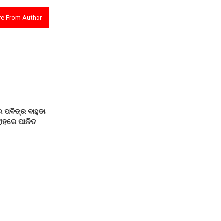
e From Author
 ପବିତ୍ର ବାହୁଡା
ୋହରେ ପାଳିତ