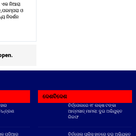
 ଏକ ନିଆରା
ି,ପରମ୍ପରା ଓ
୍ୟ ନିଦର୍ଶନ
open.
ଦେଶବିଦେଶ
ିହାର
ତିର୍ତ୍ତୋଲରେ ୧୮ ଲକ୍ଷ ଟଙ୍କା
ିମନ୍ତ୍ରଣ
ଆତ୍ମସାତ୍ ମାମଲା: ଦୁଇ ଅଭିଯୁକ୍ତ
ଗିରଫ
େଳ ପଡ଼ିଆର
ତିର୍ତ୍ତୋଲ ପୁଲିସ ହାତରେ ଦୁଇ ଅଭିଯୁକ୍ତ