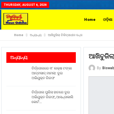
THURSDAY, AUGUST 6, 2026
Home
ଓଡ଼ିଶା
Home
ଅନ୍ୟାନ୍ୟ
ଆଖିବୁଜିଲା ଚିକିତ୍ସାଧୀନ ଦନ୍ତା
ଆଖିବୁଜିଲା
ଅନ୍ୟାନ୍ୟ
By
Biswab
ତିର୍ତ୍ତୋଲରେ ୧୮ ଲକ୍ଷ ଟଙ୍କା
ଆତ୍ମସାତ୍ ମାମଲା: ଦୁଇ
ଅଭିଯୁକ୍ତ ଗିରଫ
ତିର୍ତ୍ତୋଲ ପୁଲିସ ହାତରେ ଦୁଇ
ଅଭିଯୁକ୍ତ ଗିରଫ, ଆସନ୍ତାକାଲି
କୋର୍ଟ…