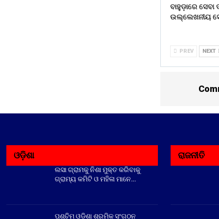
ବାହୁଡ଼ାରେ ସେବା
ଉଲ୍ଲେଖନୀୟ ସ
PREV
NEXT
Comm
ଓଡ଼ିଶା
ରାଜନୀତି
ଲସା ଗ୍ରାମକୁ ନିଶା ମୁକ୍ତ କରିବାକୁ
ଗ୍ରାମ୍ୟ କମିଟି ଓ ମହିଳା ମାନେ…
ପଶ୍ଚିମ ଓଡିଶା ଶ୍ରମିକ ସଂଗଠନ