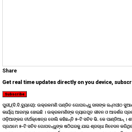
Share
Get real time updates directly on you device, subscr
Subscribe
ପୁରୀ,(ବି.ବି.ବୁ୍ୟରୋ): ଉକ୍ରଳମଣି ପଣ୍ଡିତ ଗୋପବନ୍ଧୁ ଦାସଙ୍କ ଜନ୍ମପୀଠ ସୁଆ
କାର୍ଯ୍ୟ ଆରମ୍ଭ ହୋଇଛି । ଉକ୍ରଳମଣିଙ୍କ ତ୍ୟାଗପୂତ ଜୀବନ ଓ ଆଦର୍ଶର ପ୍ରଚ
ଓଡ଼ିଆଙ୍କର ତୀର୍ଥକ୍ଷେତ୍ର ବୋଲି କହିଛନ୍ତି ୫-ଟି ସଚିବ ଭି. କେ ପାଣ୍ଡିଆନ୍ ।
ପ୍ରଥମେ ୫-ଟି ସଚିବ ଗୋପବନ୍ଧୁଙ୍କ ଷଠିଘରକୁ ଯାଇ ଶ୍ରଦ୍ଧା ନିବେଦନ କରିଥ