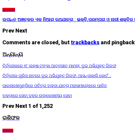
ଅନ୍ୟାନ୍ୟ
ଉପାନ୍ତ ଅଞ୍ଚଳର ଏକ ନିଆରା ରଥଯାତ୍ରା : ଭକ୍ତି,ପରମ୍ପରା ଓ ନାରୀ ଶକ୍ତିର 
Prev
Next
Comments are closed, but
trackbacks
and pingback
ଅନ୍ୟାନ୍ୟ
ତିର୍ତ୍ତୋଲରେ ୧୮ ଲକ୍ଷ ଟଙ୍କା ଆତ୍ମସାତ୍ ମାମଲା: ଦୁଇ ଅଭିଯୁକ୍ତ ଗିରଫ
ତିର୍ତ୍ତୋଲ ପୁଲିସ ହାତରେ ଦୁଇ ଅଭିଯୁକ୍ତ ଗିରଫ, ଆସନ୍ତାକାଲି କୋର୍ଟ…
ପାରଳାଖେମୁଣ୍ଡିରେ ପବିତ୍ର ବାହୁଡା ଯାତ୍ରା ମହାସମାରୋହରେ ପାଳିତ
ବାହୁଡ଼ାରେ ସେବା ଦଳର ଉଲ୍ଲେଖନୀୟ ସେବା
Prev
Next
1 of 1,252
ରାଶିଫଳ
ରାଶିଫଳ