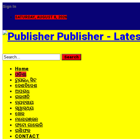
Sign In
SATURDAY, AUGUST 8, 2026
Publisher - Late
Home
ଓଡ଼ିଶା
ଟ୍ୟୁଇନ୍ ସିଟ
ଦେଶବିଦେଶ
ଅପରାଧ
ରାଜନୀତି
ବ୍ୟବସାୟ
ସ୍ୱାସ୍ଥ୍ୟ
ଖେଳ
ମନୋରଞ୍ଜନ
ଫଟୋ ଗାଲେରି
ରାଶିଫଳ
CONTACT