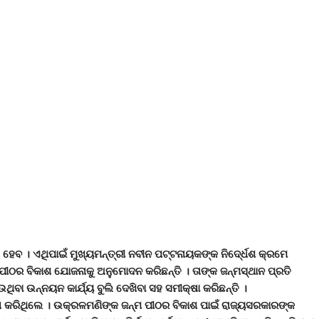
 ହେବ । ଏଥିପାଇଁ ମୁଖ୍ୟମନ୍ତ୍ରୀ ନବୀନ ପଟ୍ଟନାୟକଙ୍କ ନିଦେ୍ର୍ଧଶ କ୍ରମେ
ୀଠର ବିକାଶ ଯୋଜନାକୁ ଅନୁମୋଦନ କରିଛନ୍ତି । ତାଙ୍କ ଜନ୍ମସ୍ଥାନ ପ୍ରତି
ିବା ଉନ୍ନୟନ କାର୍ଯ୍ୟ ବୁଲି ଦେଖିବା ସହ ସମୀକ୍ଷା କରିଛନ୍ତି ।
ା କରିଥିଲେ । ଉକ୍ରଳମଣିଙ୍କ ଜନ୍ମ ପୀଠର ବିକାଶ ପାଇଁ ରାଜ୍ୟସରକାରଙ୍କ