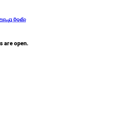
ଅନନ୍ୟ ନିଦର୍ଶନ
s are open.