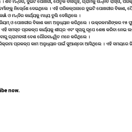
ଶିବ ମନ୍ଦିର, ଦୁଇଟି ପୋଖରୀ, ପୈତୃକ ବାସଗୃହ, ଗ୍ରାମକୁ ଉନ୍ନତ ରାସ୍ତା, ପରିକ୍ରମା ର
 ବର୍ମାଙ୍କୁ ନିଦେ୍ର୍ଧଶ ଦେଇଥିଲେ । ଏହି ପରିକଳ୍ପନାରେ ଦୁଇଟି ପୋଖରୀର ବିକାଶ, ପ
୍ରକୋÂ ଓ ମନ୍ଦିର କାର୍ଯ୍ୟକୁ ମଧ୍ୟ ବୁଲି ଦେଖିଥିଲେ ।
ମୁ୍ୟଜିୟମ୍ ଓ ପୋଖରୀର ବିକାଶ କାମ ଅନୁଧ୍ୟାନ କରିଥିଲେ । ଉକ୍ରଳମଣିଙ୍କର ୧୫ ଫ
 ଏହି ସମସ୍ତ ପ୍ରକଳ୍ପ କାର୍ଯ୍ୟକୁ ଶୀଘ୍ର ଏବଂ ସୂଚାରୁ ରୂପେ ଶେଷ କରିବା ନେଇ
ବାରୁ ଗ୍ରାମବାସୀ ବେଶ ଗୌରବାନ୍ୱିତ ମନେ କରିଥିଲେ ।
 ପରିକ୍ରମା ପ୍ରକଳ୍ପ କାମ ଅନୁଧ୍ୟାନ ପାଇଁ ସୁଆଣ୍ଡୋ ଆସିଥିଲେ । ଏହି ସମୟରେ ଜ
ibe now.