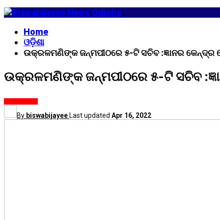
Home
ଓଡ଼ିଶା
ଉକ୍ରଳମଣିଙ୍କ ଜନ୍ମପୀଠରେ ୫-ଟି ସଚିବ :ଜ୍ଞାନର କେନ୍ଦ୍ର
ଉକ୍ରଳମଣିଙ୍କ ଜନ୍ମପୀଠରେ ୫-ଟି ସଚିବ :ଜ୍
ଓଡ଼ିଶା
ଅନ୍ୟାନ୍ୟ
By
biswabijayee
Last updated
Apr 16, 2022