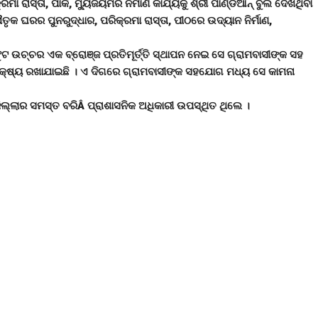
ାସ୍ତା, ପାର୍କ, ମୁ୍ୟଜିୟମର ନିର୍ମାଣ କାର୍ଯ୍ୟକୁ ଶ୍ରୀ ପାଣ୍ଡିଆନ୍ ବୁଲି ଦେଖିଥିବା
ୈତୃକ ଘରର ପୁନରୁଦ୍ଧାର, ପରିକ୍ରମା ରାସ୍ତା, ପୀଠରେ ଉଦ୍ୟାନ ନିର୍ମାଣ,
ୁଟ ଉଚ୍ଚର ଏକ ବ୍ରୋଞ୍ଜ ପ୍ରତିମୂର୍ତ୍ତି ସ୍ଥାପନ ନେଇ ସେ ଗ୍ରାମବାସୀଙ୍କ ସହ
 ଲକ୍ଷ୍ୟ ରଖାଯାଇଛି । ଏ ଦିଗରେ ଗ୍ରାମବାସୀଙ୍କ ସହଯୋଗ ମଧ୍ୟ ସେ କାମନା
ିଲ୍ଲାର ସମସ୍ତ ବରିÂ ପ୍ରାଶାସନିକ ଅଧିକାରୀ ଉପସ୍ଥିତ ଥିଲେ ।