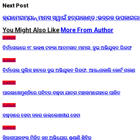
Next Post
କ୍ୟାମେରାମ୍ୟାନ୍ ମାନସ ସ୍ୱାଇଁ ହତ୍ୟାକାଣ୍ଡ :ଭଦ୍ରକ ଉପକାରାଗା
You Might Also Like
More From Author
ଅନ୍ୟାନ୍ୟ
ତିର୍ତ୍ତୋଲରେ ୧୮ ଲକ୍ଷ ଟଙ୍କା ଆତ୍ମସାତ୍ ମାମଲା: ଦୁଇ ଅଭିଯୁକ୍ତ ଗିରଫ
ଅନ୍ୟାନ୍ୟ
ତିର୍ତ୍ତୋଲ ପୁଲିସ ହାତରେ ଦୁଇ ଅଭିଯୁକ୍ତ ଗିରଫ, ଆସନ୍ତାକାଲି କୋର୍ଟ ଚାଲାଣ
ଅନ୍ୟାନ୍ୟ
ପାରଳାଖେମୁଣ୍ଡିରେ ପବିତ୍ର ବାହୁଡା ଯାତ୍ରା ମହାସମାରୋହରେ ପାଳିତ
ଅନ୍ୟାନ୍ୟ
ବାହୁଡ଼ାରେ ସେବା ଦଳର ଉଲ୍ଲେଖନୀୟ ସେବା
ଅନ୍ୟାନ୍ୟ
ଜିଲ୍ଲାପାଳଙ୍କ ମିଳିତ ଜନ ଅଭିଯୋଗ ଶୁଣାଣି ଶିବିର