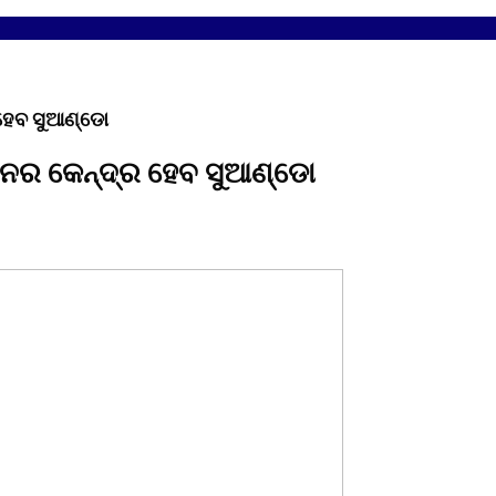
 ହେବ ସୁଆଣ୍ଡୋ
ଞାନର କେନ୍ଦ୍ର ହେବ ସୁଆଣ୍ଡୋ