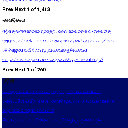
Prev
Next
1 of 1,413
ଦେଶବିଦେଶ
ଓଡ଼ିଶାକୁ ଜାତୀୟସ୍ତରରେ ପୁରସ୍କୃତ : ରାଜ୍ୟ ସରକାରଙ୍କ ଇ- ଅବକାରୀକୁ…
ମୁଖ୍ୟମନ୍ତ୍ରୀ ନବୀନ ପଟ୍ଟନାୟକଙ୍କ ସୁଶାସନକୁ ଜାତୀୟସ୍ତରରେ ପୁଣିଥରେ…
ହକି ବିଶ୍ୱକପ୍ ପାଇଁ ବିହାର ମୁଖ୍ୟମନ୍ତ୍ରୀଙ୍କୁ ନିମନ୍ତ୍ରଣ
ଗାୟତ୍ରୀ ବାଳା ପଣ୍ଡା ପାଇବେ କେନ୍ଦ୍ର ସାହିତ୍ୟ ଏକାଡେମୀ ଆୱାର୍ଡ
Prev
Next
1 of 260
ଓଡ଼ିଶା
ଲସା ଗ୍ରାମକୁ ନିଶା ମୁକ୍ତ କରିବାକୁ ଗ୍ରାମ୍ୟ କମିଟି ଓ ମହିଳା ମାନେ…
ପଶ୍ଚିମ ଓଡିଶା ଶ୍ରମିକ ସଂଗଠନ ସଭାପତି ରୂପେ ଗଜେନ୍ଦ୍ର ଭୋଇ ମନୋନୀତ
ସିଡ୍‌ନି ଠାରେ ବାଚସ୍ପତି ସୁରମା ପାଢୀ
ଜିଲ୍ଲା ସ୍ତରୀୟ ପ୍ରକୃତି ମିତ୍ର ଓ ପ୍ରକୃତି ବନ୍ଧୁ ପୁରସ୍କାର ଉତ୍ସବ