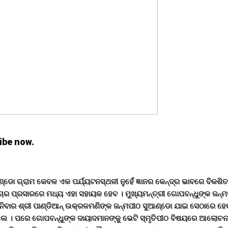
ibe now.
ଣ୍ଡୋ ଗ୍ରାମ କେବଳ ଏକ ପର୍ଯ୍ୟଟନସ୍ଥଳୀ ନୁହେଁ ଜ୍ଞାନର କେନ୍ଦ୍ର ଭାବରେ ବିକଶିତ
ାର ପ୍ରସାରରେ ମଧ୍ୟ ଏହା ସହାୟକ ହେବ । ମୁଖ୍ୟମନ୍ତ୍ରୀ ଗୋପବନ୍ଧୁଙ୍କ ଜନ୍ମପ
 ଶନିବାର ଶ୍ରୀ ପାଣ୍ଡିଆନ୍ ଉକ୍ରଳମଣିଙ୍କ ଜନ୍ମପୀଠ ସୁଆଣ୍ଡୋ ଯାଇ ସେଠାରେ ହେଉଥ
ିଲେ । ପରେ ଗୋପବନ୍ଧୁଙ୍କ ଦାୟାଦମାନଙ୍କୁ ଭେଟି ସ୍ମୃତିପୀଠ ବିଷୟରେ ଆଲୋଚନ