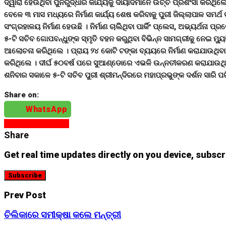
ଦ୍ୱାରା ହେଉଥିବା ପୁନରୁଦ୍ଧାର କାର୍ଯ୍ୟକୁ ଦାୟାଦମାନେ ଉଚ୍ଚ ପ୍ରଶଂସା କରିଥିଲେ । 
ବେଳେ ୩ ମାସ ମଧ୍ୟରେ ନିର୍ମାଣ କାର୍ଯ୍ୟ ଶେଷ କରିବାକୁ ପୁରୀ ଜିଲ୍ଲାପାଳ ସମର୍ଥ
ସଂଗ୍ରହାଳୟ ନିର୍ମାଣ ହେଉଛି । ନିର୍ମାଣ ଚାଲିିଥିବା ପାର୍କିଂ ପ୍ଲେସ, ଅଭ୍ୟର୍ଥନା ପ
୫-ଟି ସଚିବ ଗୋପବନ୍ଧୁଙ୍କ ସ୍ମୃତି ବହନ କରୁଥିବା ବିଭିନ୍ନ ସାମଗ୍ରୀକୁ ନେଇ 
ଆଲୋଚନା କରିଥିଲେ । ପ୍ରାୟ ୨୪ କୋଟି ଟଙ୍କା ବ୍ୟୟରେ ନିର୍ମାଣ କରାଯାଉଥିବା
କରିଥିଲେ । ଦୀର୍ଘ ୫୦ବର୍ଷ ପରେ ସୁଆଣ୍ଡୋରେ ଏଭଳି ଉନ୍ନତୀକରଣ କରାଯାଉଥି
ଶନିବାର ସକାଳେ ୫-ଟି ସଚିବ ପୁରୀ ଶ୍ରୀମନ୍ଦିରରେ ମହାପ୍ରଭୁଙ୍କ ଦର୍ଶନ ସାରି
Share on:
WhatsApp
Continue Reading
Share
Get real time updates directly on you device, subscr
Subscribe
Prev Post
ଚିଲିକାରେ ସମୀକ୍ଷା କଲେ ମନ୍ତ୍ରୀ