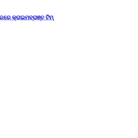
ରରେ କ୍ରାଇମବ୍ରାଞ୍ଚ ଟିମ୍