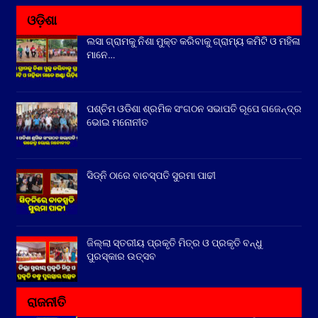
ଓଡ଼ିଶା
ଲସା ଗ୍ରାମକୁ ନିଶା ମୁକ୍ତ କରିବାକୁ ଗ୍ରାମ୍ୟ କମିଟି ଓ ମହିଳା
ମାନେ…
ପଶ୍ଚିମ ଓଡିଶା ଶ୍ରମିକ ସଂଗଠନ ସଭାପତି ରୂପେ ଗଜେନ୍ଦ୍ର
ଭୋଇ ମନୋନୀତ
ସିଡ୍‌ନି ଠାରେ ବାଚସ୍ପତି ସୁରମା ପାଢୀ
ଜିଲ୍ଲା ସ୍ତରୀୟ ପ୍ରକୃତି ମିତ୍ର ଓ ପ୍ରକୃତି ବନ୍ଧୁ
ପୁରସ୍କାର ଉତ୍ସବ
ରାଜନୀତି