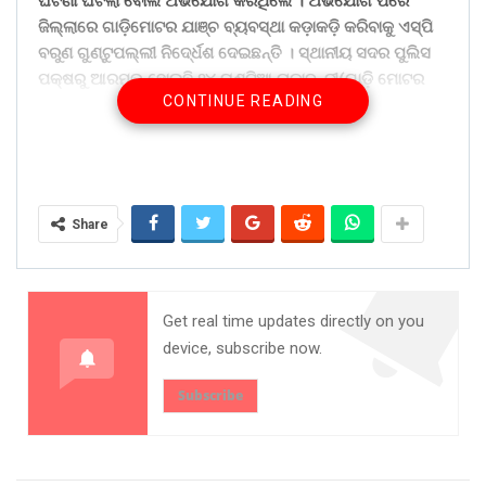
ଘଟଣା ଘଟିଲା ବୋଲି ଅଭିଯୋଗ କରିଥିଲେ । ଅଭିଯୋଗ ପରେ
ଜିଲ୍ଲାରେ ଗାଡ଼ିମୋଟର ଯାଞ୍ଚ ବ୍ୟବସ୍ଥା କଡ଼ାକଡ଼ି କରିବାକୁ ଏସ୍ପି
ବରୁଣ ଗୁଣ୍ଟୁପଲ୍ଲୀ ନିଦେ୍ର୍ଧଶ ଦେଇଛନ୍ତି । ସ୍ଥାନୀୟ ସଦର ପୁଲିସ
ପକ୍ଷରୁ ଆରମ୍ଭ ହୋଇଛି ୨୪ ଘଣ୍ଟିଆ ନାକାବନ୍ଦୀ(ଗାଡ଼ି ମୋଟର
CONTINUE READING
ଯାଞ୍ଚ) । ଜାତୀୟ ରାଜପଥ-୩୨୬ ସତୀନଦୀ କୂଳରେ ପୁଲିସ ପକ୍ଷରୁ
ବ୍ୟାରିକେଡ୍ ଲଗାଯାଇ ଯାନବାହାନ ଯାଞ୍ଚ କରାଯାଉଛି । କେବଳ
ଜୟପୁର ସଦର ଅଞ୍ଚଳ ନୁହେଁ, ପୁଲିସ ଉପଖଣ୍ଡର ବିଭିନ୍ନ ଥାନା
ପକ୍ଷରୁ ଏହି ବ୍ୟବସ୍ଥା ଗ୍ରହଣ କରାଯାଉଥିବା ଏସଡିପିଓ ଅରୂପ
ଅଭିଶେକ ବେହେରା କହିଛନ୍ତି ।
Share
ଶ୍ରୀ ବେହେରା କହିଛନ୍ତି, ଗ୍ଲୋକାଲ ହସପିଟାଲ ନିକଟ ସ୍ୱାଗତ
ତୋରଣ ପାଖରେ ଟେଣ୍ଟ ଲଗାଯାଇଛି । ୪ ଜଣ ପୁଲିସ କର୍ମଚାରୀ
ସନେ୍ଦହ ହେଉଥିବା ଗାଡ଼ି ସହ ବାଇକ୍, କାର, ଟ୍ରକ୍, ବସ୍, ଭ୍ୟାନ୍
ଅଟକାଇ ଯାଞ୍ଚ କରୁଛନ୍ତି । ସନେ୍ଦହ ହେଲେ ଥାନାକୁ ଅଣାଯାଇ
Get real time updates directly on you
ପଚରାଉଚରା କରାଯାଉଛି । ୩ ସିଫ୍ଟରେ କର୍ମଚାରୀ ଡୁ୍ୟଟି କରୁଛନ୍ତି ।
device, subscribe now.
ଗତ ୧୮ ତାରିଖ ରାତିରେ ଯାଞ୍ଚ କାର୍ଯ୍ୟକ୍ରମ ଆରମ୍ଭ ହୋଇଥିଲେ
ହେଁ ଆଜି ଅସ୍ଥାୟୀ ଟେଣ୍ଟ ଏବଂ ବ୍ୟାରିକେଡ୍ ଲଗାଯାଇଛି । କୌଣସି
Subscribe
ପରିସ୍ଥିତିରେ ଯେଭଳି ମାଫିଆ ଏବଂ ଅପରାଧୀ ସହରକୁ ପ୍ରବେଶ
ନକରିବେ, ସେଥିଲାଗି ଦୃଷ୍ଟି ରଖିବାକୁ କଡ଼ା ନିଦେ୍ର୍ଧଶ ଦିଆଯାଇଛି ।