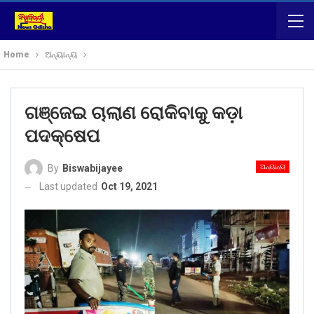
Home
ଅନ୍ୟାନ୍ୟ
ଗଞ୍ଜେଇ ଚାଲାଣ ରୋକିବାକୁ କଡ଼ା
ପଦକ୍ଷେପ
ଅନ୍ୟାନ୍ୟ
By
Biswabijayee
Last updated
Oct 19, 2021