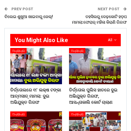
Share on:
WhatsApp
PREV POST
NEXT POST
ବିଲେଇ ଶୁଖୁଆ ଖାଇବାରୁ ଜେଲ୍!
ତହସିଲରୁ ଦେଢ଼କୋଟି ହଡ଼ପ
ମାମଲା:ଫେରାର୍ ମହିଳା କିରାଣି ଗିରଫ
You Might Also Like
All
ଅନ୍ୟାନ୍ୟ
ଅନ୍ୟାନ୍ୟ
ତିର୍ତ୍ତୋଲରେ ୧୮ ଲକ୍ଷ ଟଙ୍କା
ତିର୍ତ୍ତୋଲ ପୁଲିସ ହାତରେ ଦୁଇ
ଆତ୍ମସାତ୍ ମାମଲା: ଦୁଇ
ଅଭିଯୁକ୍ତ ଗିରଫ,
ଅଭିଯୁକ୍ତ ଗିରଫ
ଆସନ୍ତାକାଲି କୋର୍ଟ ଚାଲାଣ
ଅନ୍ୟାନ୍ୟ
ଅନ୍ୟାନ୍ୟ