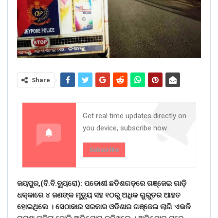
Share
Get real time updates directly on
you device, subscribe now.
Subscribe
ଜୟପୁର,(ବି.ବି.ବୁ୍ୟରୋ): ପଡୋଶୀ ଛତିଶଗଡ଼ରେ ଗଞ୍ଜେଇ ଗାଡ଼ି
ଧକ୍କାରେ ୪ ଜଣଙ୍କ ମୃତୁ୍ୟ ସହ ୧୦ରୁ ଅଧିକ ଗୁରୁତର ଆହତ
ହୋଇଥିଲେ । ସେଠାକାର ସରକାର ଓଡିଶାର ଗଞ୍ଜେଇ ଲାଗି ଏଭଳି