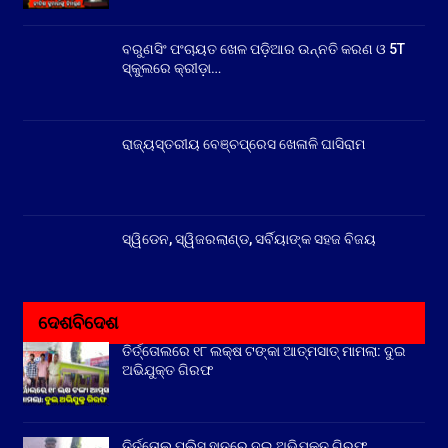
ବରୁଣସିଂ ପଂଚାୟତ ଖେଳ ପଡ଼ିଆର ଉନ୍ନତି କରଣ ଓ 5T
ସ୍କୁଲରେ କ୍ରୀଡ଼ା…
ରାଜ୍ୟସ୍ତରୀୟ ବେଞ୍ଚପ୍ରେସ ଖେଳାଳି ଘାସିରାମ
ସ୍ୱିଡେନ, ସ୍ୱିଜରଲାଣ୍ଡ, ସର୍ବିୟାଙ୍କ ସହଜ ବିଜୟ
ଦେଶବିଦେଶ
ତିର୍ତ୍ତୋଲରେ ୧୮ ଲକ୍ଷ ଟଙ୍କା ଆତ୍ମସାତ୍ ମାମଲା: ଦୁଇ
ଅଭିଯୁକ୍ତ ଗିରଫ
ତିର୍ତ୍ତୋଲ ପୁଲିସ ହାତରେ ଦୁଇ ଅଭିଯୁକ୍ତ ଗିରଫ,