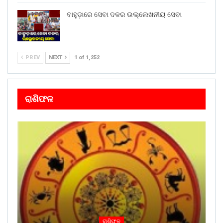
ବାହୁଡ଼ାରେ ସେବା ଦଳର ଉଲ୍ଲେଖନୀୟ ସେବା
PREV
NEXT
1 of 1,252
ରାଶିଫଳ
ରାଶିଫଳ