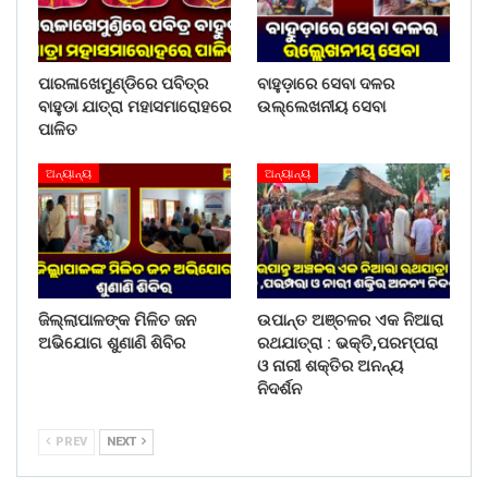
ପାରଳାଖେମୁଣ୍ଡିରେ ପବିତ୍ର
ବାହୁଡ଼ାରେ ସେବା ଦଳର
ବାହୁଡା ଯାତ୍ରା ମହାସମାରୋହରେ
ଉଲ୍ଲେଖନୀୟ ସେବା
ପାଳିତ
ଅନ୍ୟାନ୍ୟ
ଅନ୍ୟାନ୍ୟ
ଜିଲ୍ଲାପାଳଙ୍କ ମିଳିତ ଜନ
ଉପାନ୍ତ ଅଞ୍ଚଳର ଏକ ନିଆରା
ଅଭିଯୋଗ ଶୁଣାଣି ଶିବିର
ରଥଯାତ୍ରା : ଭକ୍ତି,ପରମ୍ପରା
ଓ ନାରୀ ଶକ୍ତିର ଅନନ୍ୟ
ନିଦର୍ଶନ
PREV
NEXT