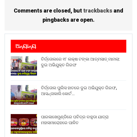
Comments are closed, but
trackbacks
and
pingbacks are open.
ଅନ୍ୟାନ୍ୟ
ତିର୍ତ୍ତୋଲରେ ୧୮ ଲକ୍ଷ ଟଙ୍କା ଆତ୍ମସାତ୍ ମାମଲା:
ଦୁଇ ଅଭିଯୁକ୍ତ ଗିରଫ
ତିର୍ତ୍ତୋଲ ପୁଲିସ ହାତରେ ଦୁଇ ଅଭିଯୁକ୍ତ ଗିରଫ,
ଆସନ୍ତାକାଲି କୋର୍ଟ…
ପାରଳାଖେମୁଣ୍ଡିରେ ପବିତ୍ର ବାହୁଡା ଯାତ୍ରା
ମହାସମାରୋହରେ ପାଳିତ