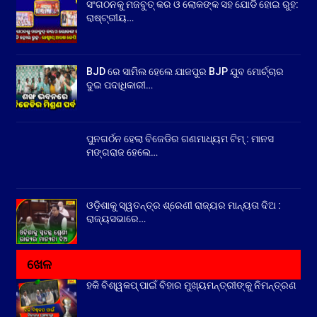
ସଂଗଠନକୁ ମଜବୁତ୍ କର ଓ ଲୋକଙ୍କ ସହ ଯୋଡି ହୋଇ ରୁହ:
ରାଷ୍ଟ୍ରୀୟ…
BJD ରେ ସାମିଲ ହେଲେ ଯାଜପୁର BJP ଯୁବ ମୋର୍ଚ୍ଚାର
ଦୁଇ ପଦାଧିକାରୀ…
ପୁନଗର୍ଠନ ହେଲା ବିଜେଡିର ଗଣମାଧ୍ୟମ ଟିମ୍ : ମାନସ
ମଙ୍ଗରାଜ ହେଲେ…
ଓଡ଼ିଶାକୁ ସ୍ୱତନ୍ତ୍ର ଶ୍ରେଣୀ ରାଜ୍ୟର ମାନ୍ୟତା ଦିଅ :
ରାଜ୍ୟସଭାରେ…
ଖେଳ
ହକି ବିଶ୍ୱକପ୍ ପାଇଁ ବିହାର ମୁଖ୍ୟମନ୍ତ୍ରୀଙ୍କୁ ନିମନ୍ତ୍ରଣ