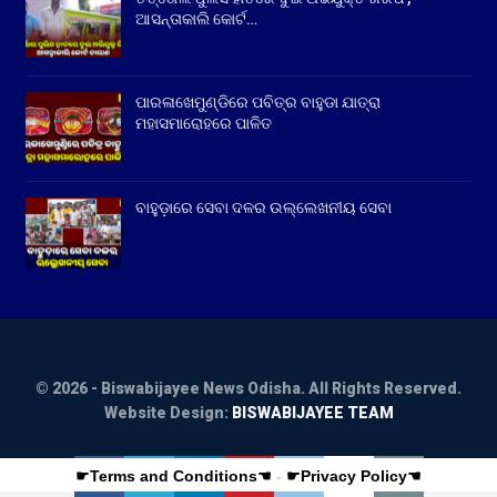
ଆସନ୍ତାକାଲି କୋର୍ଟ…
ପାରଳାଖେମୁଣ୍ଡିରେ ପବିତ୍ର ବାହୁଡା ଯାତ୍ରା
ମହାସମାରୋହରେ ପାଳିତ
ବାହୁଡ଼ାରେ ସେବା ଦଳର ଉଲ୍ଲେଖନୀୟ ସେବା
© 2026 - Biswabijayee News Odisha. All Rights Reserved.
Website Design:
BISWABIJAYEE TEAM
☛Terms and Conditions☚
-
☛Privacy Policy☚