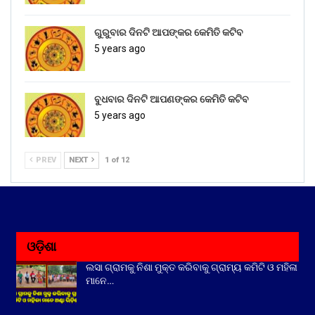
ଗୁରୁବାର ଦିନଟି ଆପଙ୍କର କେମିତି କଟିବ
5 years ago
ବୁଧବାର ଦିନଟି ଆପଣଙ୍କର କେମିତି କଟିବ
5 years ago
PREV
NEXT
1 of 12
ଓଡ଼ିଶା
ଲସା ଗ୍ରାମକୁ ନିଶା ମୁକ୍ତ କରିବାକୁ ଗ୍ରାମ୍ୟ କମିଟି ଓ ମହିଳା
ମାନେ…