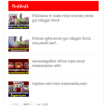
ଅନ୍ୟାନ୍ୟ
ତିର୍ତ୍ତୋଲରେ ୧୮ ଲକ୍ଷ ଟଙ୍କା ଆତ୍ମସାତ୍ ମାମଲା:
ଦୁଇ ଅଭିଯୁକ୍ତ ଗିରଫ
ତିର୍ତ୍ତୋଲ ପୁଲିସ ହାତରେ ଦୁଇ ଅଭିଯୁକ୍ତ ଗିରଫ,
ଆସନ୍ତାକାଲି କୋର୍ଟ…
ପାରଳାଖେମୁଣ୍ଡିରେ ପବିତ୍ର ବାହୁଡା ଯାତ୍ରା
ମହାସମାରୋହରେ ପାଳିତ
ବାହୁଡ଼ାରେ ସେବା ଦଳର ଉଲ୍ଲେଖନୀୟ ସେବା
PREV
NEXT
1 of 1,252