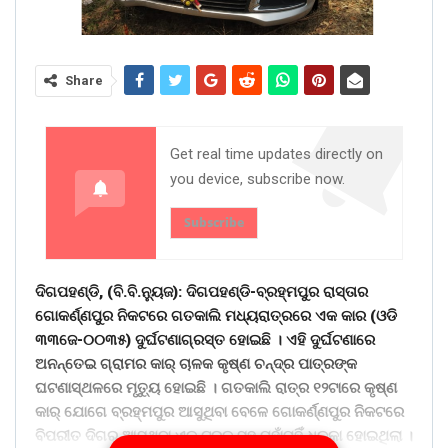
Share
Get real time updates directly on
you device, subscribe now.
Subscribe
ଦିଗପହଣ୍ଡି, (ବି.ବି.ନୁ୍ୟଜ): ଦିଗପହଣ୍ଡି-ବ୍ରହ୍ମପୁର ରାସ୍ତାର
ଗୋକର୍ଣ୍ଣପୁର ନିକଟରେ ଗତକାଲି ମଧ୍ୟରାତ୍ରରେ ଏକ କାର (ଓଡି
୩୩ଜେ-୦୦୩୫) ଦୁର୍ଘଟଣାଗ୍ରସ୍ତ ହୋଇଛି । ଏହି ଦୁର୍ଘଟଣାରେ
ଅନନ୍ତେଇ ଗ୍ରାମର କାର୍ ଚାଳକ କୃଷ୍ଣ ଚନ୍ଦ୍ର ପାତ୍ରଙ୍କ
ଘଟଣାସ୍ଥଳରେ ମୃତୁ୍ୟ ହୋଇଛି । ଗତକାଲି ରାତ୍ର ୧୨ଟାରେ କୃଷ୍ଣ
କାର୍ ଯୋଗେ ବ୍ରହ୍ମପୁର ଆସୁଥିବା ବେଳେ ଗୋକର୍ଣ୍ଣପୁର ନିକଟରେ
ବିପରୀତ ଦିଗରୁ ଆସୁଥିବା ଏକ ଟ୍ରକ ସହ ମୁହାଁମୁହିଁ ଧକ୍କା ହୋଇଥିଲା ।