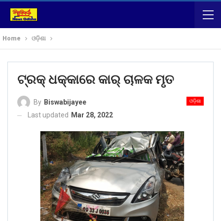
Home
ଓଡ଼ିଶା
ଟ୍ରକ୍ ଧକ୍କାରେ କାର୍ ଚାଳକ ମୃତ
ଓଡ଼ିଶା
By
Biswabijayee
Last updated
Mar 28, 2022