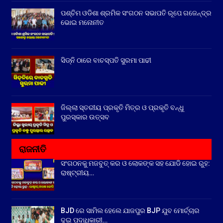
ପଶ୍ଚିମ ଓଡିଶା ଶ୍ରମିକ ସଂଗଠନ ସଭାପତି ରୂପେ ଗଜେନ୍ଦ୍ର
ଭୋଇ ମନୋନୀତ
ସିଡ୍‌ନି ଠାରେ ବାଚସ୍ପତି ସୁରମା ପାଢୀ
ଜିଲ୍ଲା ସ୍ତରୀୟ ପ୍ରକୃତି ମିତ୍ର ଓ ପ୍ରକୃତି ବନ୍ଧୁ
ପୁରସ୍କାର ଉତ୍ସବ
ରାଜନୀତି
ସଂଗଠନକୁ ମଜବୁତ୍ କର ଓ ଲୋକଙ୍କ ସହ ଯୋଡି ହୋଇ ରୁହ:
ରାଷ୍ଟ୍ରୀୟ…
BJD ରେ ସାମିଲ ହେଲେ ଯାଜପୁର BJP ଯୁବ ମୋର୍ଚ୍ଚାର
ଦୁଇ ପଦାଧିକାରୀ…