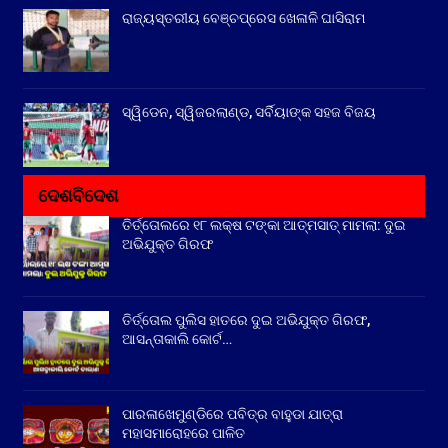
ରାଜ୍ୟସ୍ତରୀୟ ବେଞ୍ଚପ୍ରେସ ଖେଳାଳି ଘାସିରାମ
ସ୍ୱିଡେନ, ସ୍ୱିଜରଲାଣ୍ଡ, ସର୍ବିୟାଙ୍କ ସହଜ ବିଜୟ
ଦେଶବିଦେଶ
ତିର୍ତ୍ତୋଲରେ ୧୮ ଲକ୍ଷ ଟଙ୍କା ଆତ୍ମସାତ୍ ମାମଲା: ଦୁଇ
ଅଭିଯୁକ୍ତ ଗିରଫ
ତିର୍ତ୍ତୋଲ ପୁଲିସ ହାତରେ ଦୁଇ ଅଭିଯୁକ୍ତ ଗିରଫ,
ଆସନ୍ତାକାଲି କୋର୍ଟ…
ପାରଳାଖେମୁଣ୍ଡିରେ ପବିତ୍ର ବାହୁଡା ଯାତ୍ରା
ମହାସମାରୋହରେ ପାଳିତ