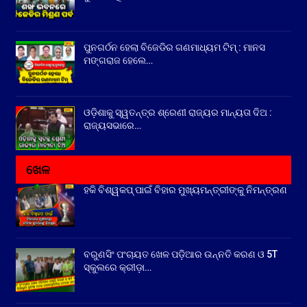
ପୁନଗର୍ଠନ ହେଲା ବିଜେଡିର ଗଣମାଧ୍ୟମ ଟିମ୍ : ମାନସ
ମଙ୍ଗରାଜ ହେଲେ…
ଓଡ଼ିଶାକୁ ସ୍ୱତନ୍ତ୍ର ଶ୍ରେଣୀ ରାଜ୍ୟର ମାନ୍ୟତା ଦିଅ :
ରାଜ୍ୟସଭାରେ…
ଖେଳ
ହକି ବିଶ୍ୱକପ୍ ପାଇଁ ବିହାର ମୁଖ୍ୟମନ୍ତ୍ରୀଙ୍କୁ ନିମନ୍ତ୍ରଣ
ବରୁଣସିଂ ପଂଚାୟତ ଖେଳ ପଡ଼ିଆର ଉନ୍ନତି କରଣ ଓ 5T
ସ୍କୁଲରେ କ୍ରୀଡ଼ା…