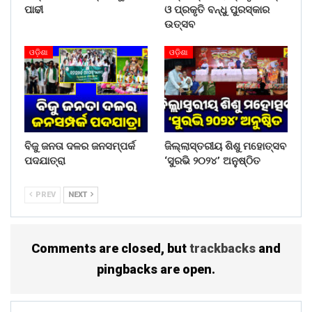
ପାଢୀ
ଓ ପ୍ରକୃତି ବନ୍ଧୁ ପୁରସ୍କାର
ଉତ୍ସବ
ଓଡ଼ିଶା
ଓଡ଼ିଶା
ବିଜୁ ଜନତା ଦଳର ଜନସମ୍ପର୍କ
ଜିଲ୍ଲାସ୍ତରୀୟ ଶିଶୁ ମହୋତ୍ସବ
ପଦଯାତ୍ରା
‘ସୁରଭି ୨୦୨୪’ ଅନୁଷ୍ଠିତ
PREV
NEXT
Comments are closed, but
trackbacks
and
pingbacks are open.