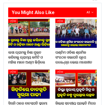
You Might Also Like
All
ଓଡ଼ିଶା
ଓଡ଼ିଶା
ଲସା ଗ୍ରାମକୁ ନିଶା ମୁକ୍ତ
ପଶ୍ଚିମ ଓଡିଶା ଶ୍ରମିକ
କରିବାକୁ ଗ୍ରାମ୍ୟ କମିଟି ଓ
ସଂଗଠନ ସଭାପତି ରୂପେ
ମହିଳା ମାନେ ଅଣ୍ଟା ଭିଡ଼ିଲେ
ଗଜେନ୍ଦ୍ର ଭୋଇ ମନୋନୀତ
ଓଡ଼ିଶା
ଓଡ଼ିଶା
ସିଡ୍‌ନି ଠାରେ ବାଚସ୍ପତି ସୁରମା
ଜିଲ୍ଲା ସ୍ତରୀୟ ପ୍ରକୃତି ମିତ୍ର