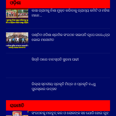
ଓଡ଼ିଶା
ଲସା ଗ୍ରାମକୁ ନିଶା ମୁକ୍ତ କରିବାକୁ ଗ୍ରାମ୍ୟ କମିଟି ଓ ମହିଳା
ମାନେ…
ପଶ୍ଚିମ ଓଡିଶା ଶ୍ରମିକ ସଂଗଠନ ସଭାପତି ରୂପେ ଗଜେନ୍ଦ୍ର
ଭୋଇ ମନୋନୀତ
ସିଡ୍‌ନି ଠାରେ ବାଚସ୍ପତି ସୁରମା ପାଢୀ
ଜିଲ୍ଲା ସ୍ତରୀୟ ପ୍ରକୃତି ମିତ୍ର ଓ ପ୍ରକୃତି ବନ୍ଧୁ
ପୁରସ୍କାର ଉତ୍ସବ
ରାଜନୀତି
ସଂଗଠନକୁ ମଜବୁତ୍ କର ଓ ଲୋକଙ୍କ ସହ ଯୋଡି ହୋଇ ରୁହ: