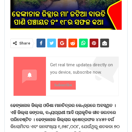
Share
Get real time updates directly on
you device, subscribe now.
Subscribe
ଢେଙ୍କାନାଳ ଜିଲ୍ଲା ଓଡିଶା ମାନଚିତ୍ରର କେନ୍ଦ୍ରରେ ଅବସ୍ଥିତ ।
ଏହି ଜିଲ୍ଲା ଜଙ୍ଗଲ, ବନ୍ୟପ୍ରାଣୀ ଆଦି ପ୍ରାକୃତିକ ଜୀବ ଜଗତରେ
ପରିବେଷ୍ଟିତ । ଢେଙ୍କାନାଳ ଜିଲ୍ଲାର କ୍ଷେତ୍ରଫଳ ୪୪୫୨ ବର୍ଗ
କିଲୋମିଟର ଏବଂ ଜନସଂଖ୍ୟା ୧,୬୫୮,୦୦୮, ଯେଉଁଥିରୁ ଶତକଡା ୭୦