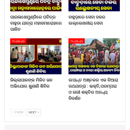
ଆଗୁଆ ରବି ଫସଲ ଯଥା ଅମୃତଭଣ୍ଡା, କଦଳୀ, କାକୁଡି, କୋବି,
ଭେଣ୍ଡି, ବାଇଗଣ, ମକା, ତରଭୂଜ ଏବଂ ବାଦାମ ଚାଷ କରିପାରୁଛନ୍ତି ।
ପାରଳାଖେମୁଣ୍ଡିରେ ପବିତ୍ର
ବାହୁଡ଼ାରେ ସେବା ଦଳର
ବାହୁଡା ଯାତ୍ରା ମହାସମାରୋହରେ
ଉଲ୍ଲେଖନୀୟ ସେବା
ପାଳିତ
ଅନ୍ୟାନ୍ୟ
ଅନ୍ୟାନ୍ୟ
ଜିଲ୍ଲାପାଳଙ୍କ ମିଳିତ ଜନ
ଉପାନ୍ତ ଅଞ୍ଚଳର ଏକ ନିଆରା
ଅଭିଯୋଗ ଶୁଣାଣି ଶିବିର
ରଥଯାତ୍ରା : ଭକ୍ତି,ପରମ୍ପରା
ଆଗାମୀ ବର୍ଷରେ ଯେତେବେଳେ ରବି ଜଳସେଚନ ଯୋଗାଇଦିଆଯିବ,
ଓ ନାରୀ ଶକ୍ତିର ଅନନ୍ୟ
ସେତେବେଳେ ଚାଷୀମାନେ ଅଧିକ ଅର୍ଥକାରୀ ଫସଲ କରିପାରିବେ । ଏହି
ନିଦର୍ଶନ
ପାଣି ପଂଚାୟତରେ ଅନେକ ଉନ୍ନତ ଓ ଶିକ୍ଷିତ ଚାଷୀ ଅଛନ୍ତି,
ଯେଉଁମାନେ ସଠିକ ସମୟ ଅନ୍ତରରେ କେନାଲର ମରାମତି ଓ
PREV
NEXT
ରକ୍ଷଣାବେକ୍ଷଣ କରିବା ସହିତ ଉନ୍ନତ ଜ୍ଞାନ କୌଶଳ ବ୍ୟବହାର କରି
ଫସଲ ବିବିଧକରଣ କରି ଅର୍ଥକାରୀ ଫସଲ ଉପାର୍ଜନ କରିବାର କ୍ଷମତା