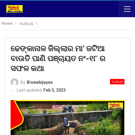
Home
ଅନ୍ୟାନ୍ୟ
ଢେଙ୍କାନାଳ ଜିଲ୍ଲାର ମା’ ଜଟିଆ
ବାଉତି ପାଣି ପଞ୍ଚାୟତ ନଂ-୧୮ ର
ସଫଳ କଥା
ଅନ୍ୟାନ୍ୟ
By
Biswabijayee
Last updated
Feb 3, 2023