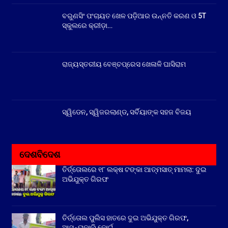
ବରୁଣସିଂ ପଂଚାୟତ ଖେଳ ପଡ଼ିଆର ଉନ୍ନତି କରଣ ଓ 5T
ସ୍କୁଲରେ କ୍ରୀଡ଼ା…
ରାଜ୍ୟସ୍ତରୀୟ ବେଞ୍ଚପ୍ରେସ ଖେଳାଳି ଘାସିରାମ
ସ୍ୱିଡେନ, ସ୍ୱିଜରଲାଣ୍ଡ, ସର୍ବିୟାଙ୍କ ସହଜ ବିଜୟ
ଦେଶବିଦେଶ
ତିର୍ତ୍ତୋଲରେ ୧୮ ଲକ୍ଷ ଟଙ୍କା ଆତ୍ମସାତ୍ ମାମଲା: ଦୁଇ
ଅଭିଯୁକ୍ତ ଗିରଫ
ତିର୍ତ୍ତୋଲ ପୁଲିସ ହାତରେ ଦୁଇ ଅଭିଯୁକ୍ତ ଗିରଫ,
ଆସନ୍ତାକାଲି କୋର୍ଟ…