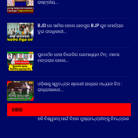
ରାଷ୍ଟ୍ରୀୟ…
BJD ରେ ସାମିଲ ହେଲେ ଯାଜପୁର BJP ଯୁବ ମୋର୍ଚ୍ଚାର
ଦୁଇ ପଦାଧିକାରୀ…
ପୁନଗର୍ଠନ ହେଲା ବିଜେଡିର ଗଣମାଧ୍ୟମ ଟିମ୍ : ମାନସ
ମଙ୍ଗରାଜ ହେଲେ…
ଓଡ଼ିଶାକୁ ସ୍ୱତନ୍ତ୍ର ଶ୍ରେଣୀ ରାଜ୍ୟର ମାନ୍ୟତା ଦିଅ :
ରାଜ୍ୟସଭାରେ…
ଖେଳ
ହକି ବିଶ୍ୱକପ୍ ପାଇଁ ବିହାର ମୁଖ୍ୟମନ୍ତ୍ରୀଙ୍କୁ ନିମନ୍ତ୍ରଣ