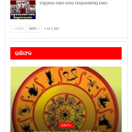
ବାହୁଡ଼ାରେ ସେବା ଦଳର ଉଲ୍ଲେଖନୀୟ ସେବା
PREV
NEXT
1 of 1,252
ରାଶିଫଳ
ରାଶିଫଳ