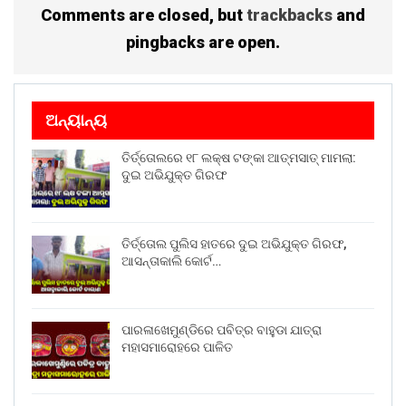
ରଖନ୍ତି । କୃଷି ବିଭାଗ ମଧ୍ୟ ପ୍ରତି ସପ୍ତାହ ଅନ୍ତରରେ ଆସି ଫସଲ
Comments are closed, but
trackbacks
and
ସମ୍ବନ୍ଧୀୟ ଉନ୍ନତ ଜ୍ଞାନ କୌଶଳ ପ୍ରୟୋଗ ସହିତ ଉପଦେଶ ମଧ୍ୟ
pingbacks are open.
ଦେଉଛନ୍ତି ।
Share on:
WhatsApp
ଅନ୍ୟାନ୍ୟ
ତିର୍ତ୍ତୋଲରେ ୧୮ ଲକ୍ଷ ଟଙ୍କା ଆତ୍ମସାତ୍ ମାମଲା:
ଦୁଇ ଅଭିଯୁକ୍ତ ଗିରଫ
ତିର୍ତ୍ତୋଲ ପୁଲିସ ହାତରେ ଦୁଇ ଅଭିଯୁକ୍ତ ଗିରଫ,
ଆସନ୍ତାକାଲି କୋର୍ଟ…
ପାରଳାଖେମୁଣ୍ଡିରେ ପବିତ୍ର ବାହୁଡା ଯାତ୍ରା
ମହାସମାରୋହରେ ପାଳିତ