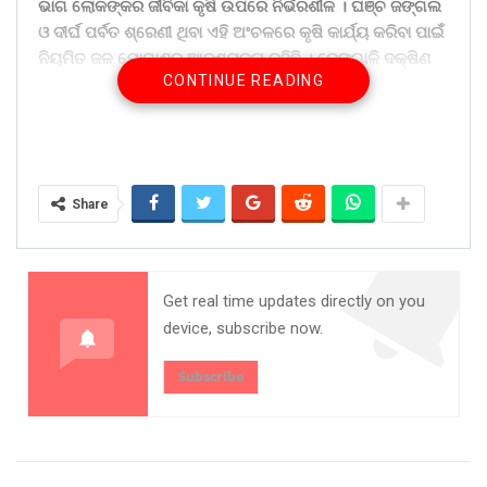
ଭାଗ ଲୋକଙ୍କର ଜୀବିକା କୃଷି ଉପରେ ନିର୍ଭରଶୀଳ । ଘଞ୍ଚ ଜଙ୍ଗଲ
ଓ ଦୀର୍ଘ ପର୍ବତ ଶ୍ରେଣୀ ଥିବା ଏହି ଅଂଚଳରେ କୃଷି କାର୍ଯ୍ୟ କରିବା ପାଇଁ
ନିୟମିତ ଜଳ ଯୋଗାଣର ଆବଶ୍ୟକତା ରହିଛି । ରେଙ୍ଗାଳି ଦକ୍ଷିଣ
CONTINUE READING
ଜଳସେଚନ ପ୍ରକଳ୍ପ ସମଲ ବ୍ୟାରେଜ୍ ର ହେଡ୍ ରେଗୁଲେଟରରୁ ୯୫
କି.ମି, ଗୋନ୍ଦିଆ ବ୍ରାଂଚ୍ କେନାଲ ୪୯.୫ କି.ମି. ଏବଂ ଟେଲ୍
ଡଷ୍ଟ୍ରିବୁଟାରୀ ୧୨ କି.ମି. ପର୍ଯ୍ୟନ୍ତ ପର୍ଯ୍ୟନ୍ତ ପରିବ୍ୟାପ୍ତ । ଏହି
ବ୍ରାଂଚ୍ କେନାଲ ଖରିଫରେ ୧୦,୭୦୦ ଓ ରବିରେ ୭୦୦୦ ହେକ୍ଟର କୁ
ଜଳସେଚିତ କରିବାର କ୍ଷମତା ରଖିଛି । ମା ଜଟିଆ ବାଉତି ପାଣି
Share
ପଂଚାୟତ ନଂ-୧୮ ଗୋନ୍ଦିଆ ବ୍ରାଂଚ୍ କେନାଲର ଆର୍‌.ଡି ୧୫୭୦୦ ରୁ
ଆର୍‌.ଡି ୧୯୬୧୫ ମିଟର ପର୍ଯ୍ୟନ୍ତ ଅବସ୍ଥିତ ।
Get real time updates directly on you
device, subscribe now.
Subscribe