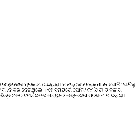
 ଉତ୍ତେଜନା ପ୍ରକାଶ ପାଇଥିଲା। ଉତ୍ତ୍ୟକ୍ତ ଲୋକମାନେ ପୋଲିଂ ପାର୍ଟିକୁ
ଟ ବନ୍ଦ କରି ଦେଇଥିଲେ । ଏହି ସମୟରେ ପୋଲିଂ କର୍ମଚାରୀ ଓ ଦଳୀୟ
ିଭିନ୍ନ ଦଳର ସମର୍ଥକଙ୍କ ମଧ୍ୟରେ ଉତ୍ତେଜନା ପ୍ରକାଶ ପାଇଥିଲା।