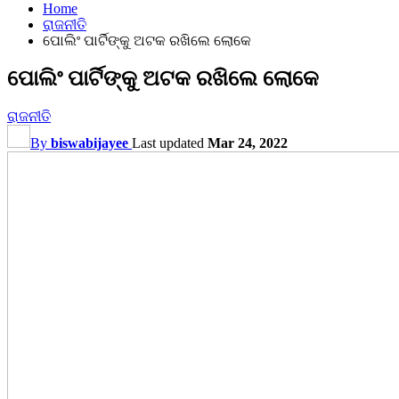
Home
ରାଜନୀତି
ପୋଲିଂ ପାର୍ଟିଙ୍କୁ ଅଟକ ରଖିଲେ ଲୋକେ
ପୋଲିଂ ପାର୍ଟିଙ୍କୁ ଅଟକ ରଖିଲେ ଲୋକେ
ରାଜନୀତି
By
biswabijayee
Last updated
Mar 24, 2022