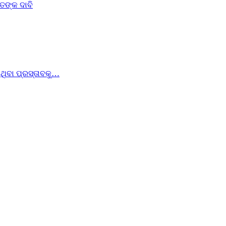
ିତଙ୍କ ଦାବି
େଇଥିବା ପ୍ରସ୍ତାବକୁ…