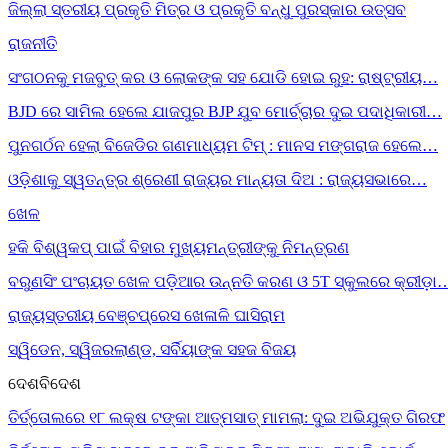
ଜିଲ୍ଲା ସ୍ତରୀୟ ପ୍ରକୃତି ମିତ୍ର ଓ ପ୍ରକୃତି ବନ୍ଧୁ ପୁରସ୍କାର ଉତ୍ସବ
ରାଜନୀତି
ସଂଗଠନକୁ ମଜବୁତ୍ କର ଓ ଲୋକଙ୍କ ସହ ଯୋଡି ହୋଇ ରୁହ: ରାଷ୍ଟ୍ରୀୟ…
BJD ରେ ସାମିଲ ହେଲେ ଯାଜପୁର BJP ଯୁବ ମୋର୍ଚ୍ଚାର ଦୁଇ ପଦାଧିକାରୀ…
ପୁନଗର୍ଠନ ହେଲା ବିଜେଡିର ଗଣମାଧ୍ୟମ ଟିମ୍ : ମାନସ ମଙ୍ଗରାଜ ହେଲେ…
ଓଡ଼ିଶାକୁ ସ୍ୱତନ୍ତ୍ର ଶ୍ରେଣୀ ରାଜ୍ୟର ମାନ୍ୟତା ଦିଅ : ରାଜ୍ୟସଭାରେ…
ଖେଳ
ହକି ବିଶ୍ୱକପ୍ ପାଇଁ ବିହାର ମୁଖ୍ୟମନ୍ତ୍ରୀଙ୍କୁ ନିମନ୍ତ୍ରଣ
ବରୁଣସିଂ ପଂଚାୟତ ଖେଳ ପଡ଼ିଆର ଉନ୍ନତି କରଣ ଓ 5T ସ୍କୁଲରେ କ୍ରୀଡ଼ା
ରାଜ୍ୟସ୍ତରୀୟ ବେଞ୍ଚପ୍ରେସ ଖେଳାଳି ଘାସିରାମ
ସ୍ୱିଡେନ, ସ୍ୱିଜରଲାଣ୍ଡ, ସର୍ବିୟାଙ୍କ ସହଜ ବିଜୟ
ଦେଶବିଦେଶ
ତିର୍ତ୍ତୋଲରେ ୧୮ ଲକ୍ଷ ଟଙ୍କା ଆତ୍ମସାତ୍ ମାମଲା: ଦୁଇ ଅଭିଯୁକ୍ତ ଗିରଫ