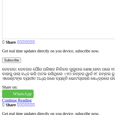
Share
Get real time updates directly on you device, subscribe now.
Subscribe
ଦେବଗଡ: ଦେବଗଡ ପୌର ପରିଷଦ ନିର୍ବାଚନ ଗୁରୁବାର ଶେଷ ହେବା ପରେ ୧୦ ନ
ବାହାରୁ ତାଲା ବନ୍ଦ କରି ଅଟକ ରଖିଥିଲେ । ୧୦ ନମ୍ବର ୱାର୍ଡ ୧୮ ନମ୍ବର
ଏଜେଣ୍ଟଙ୍କ ବ୍ୟତୀତ ଅନ୍ୟ ଜଣେ ବ୍ୟକ୍ତି ଭୋଟଗ୍ରହଣ କେନ୍ଦ୍ରରେ ଉପସ୍
Share on:
WhatsApp
Continue Reading
Share
Get real time updates directly on you device, subscribe now.