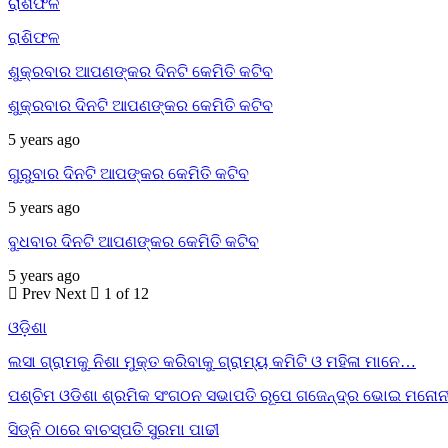
ରାଶିଫଳ
ରାଶିଫଳ
ଶୁକ୍ରବାର ଆପଣଙ୍କର ଦିନଟି କେମିତି କଟିବ
ଶୁକ୍ରବାର ଦିନଟି ଆପଣଙ୍କର କେମିତି କଟିବ
5 years ago
ଗୁରୁବାର ଦିନଟି ଆପଙ୍କର କେମିତି କଟିବ
5 years ago
ବୁଧବାର ଦିନଟି ଆପଣଙ୍କର କେମିତି କଟିବ
5 years ago
Prev
Next
1 of 12
ଓଡ଼ିଶା
ଲସା ଗ୍ରାମକୁ ନିଶା ମୁକ୍ତ କରିବାକୁ ଗ୍ରାମ୍ୟ କମିଟି ଓ ମହିଳା ମାନେ…
ପଶ୍ଚିମ ଓଡିଶା ଶ୍ରମିକ ସଂଗଠନ ସଭାପତି ରୂପେ ଗଜେନ୍ଦ୍ର ଭୋଇ ମନୋନ
ସିଡ୍‌ନି ଠାରେ ବାଚସ୍ପତି ସୁରମା ପାଢୀ