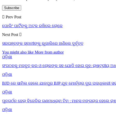
Subscribe
Prev Post
ପୋଲିଂ ପାର୍ଟିଙ୍କୁ ଅଟକ ରଖିଲେ ଲୋକେ
Next Post
ସରପଞ୍ଚଙ୍କ ସ୍ବାମୀଙ୍କୁ ଭୁଜାଲିରେ ହାଣିଲେ ଦୁର୍ବୃତ୍ତ
You might also like
More from author
ଓଡ଼ିଶା
ସଂଗଠନକୁ ମଜବୁତ୍ କର ଓ ଲୋକଙ୍କ ସହ ଯୋଡି ହୋଇ ରୁହ: ରାଷ୍ଟ୍ରୀୟ ଅଧ
ଓଡ଼ିଶା
BJD ରେ ସାମିଲ ହେଲେ ଯାଜପୁର BJP ଯୁବ ମୋର୍ଚ୍ଚାର ଦୁଇ ପଦାଧିକାରୀ ସଦସ
ଓଡ଼ିଶା
ପୁନଗର୍ଠନ ହେଲା ବିଜେଡିର ଗଣମାଧ୍ୟମ ଟିମ୍ : ମାନସ ମଙ୍ଗରାଜ ହେଲେ ରାଷ
ଓଡ଼ିଶା