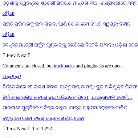
ଓଡ଼ିଶାକୁ ସ୍ୱତନ୍ତ୍ର ଶ୍ରେଣୀ ରାଜ୍ୟର ମାନ୍ୟତା ଦିଅ : ରାଜ୍ୟସଭାରେ ସସ୍ମ
ଓଡ଼ିଶା
ପ୍ରତି ପରିବାରକୁ ଭଲ ପିଇବା ପାଣି ଯୋଗାଇବା ମୋର ସ୍ୱପ୍ନ: ନବୀନ
ଓଡ଼ିଶା
କେନ୍ଦ୍ରମନ୍ତ୍ରୀ ଅର୍ଜୁନ ମୁଣ୍ଡାଙ୍କୁ ଭେଟିଲେ ବିଜେଡି ସାଂସଦ : ଓଡ଼ିଶା ଦ
Prev
Next
Comments are closed, but
trackbacks
and pingbacks are open.
ଅନ୍ୟାନ୍ୟ
ତିର୍ତ୍ତୋଲରେ ୧୮ ଲକ୍ଷ ଟଙ୍କା ଆତ୍ମସାତ୍ ମାମଲା: ଦୁଇ ଅଭିଯୁକ୍ତ ଗିରଫ
ତିର୍ତ୍ତୋଲ ପୁଲିସ ହାତରେ ଦୁଇ ଅଭିଯୁକ୍ତ ଗିରଫ, ଆସନ୍ତାକାଲି କୋର୍ଟ…
ପାରଳାଖେମୁଣ୍ଡିରେ ପବିତ୍ର ବାହୁଡା ଯାତ୍ରା ମହାସମାରୋହରେ ପାଳିତ
ବାହୁଡ଼ାରେ ସେବା ଦଳର ଉଲ୍ଲେଖନୀୟ ସେବା
Prev
Next
1 of 1,252