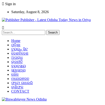
Sign in
Saturday, August 8, 2026
Publisher - Latest Odisha Today News in Oriya
Home
ଓଡ଼ିଶା
ଟ୍ୟୁଇନ୍ ସିଟ
ଦେଶବିଦେଶ
ଅପରାଧ
ରାଜନୀତି
ବ୍ୟବସାୟ
ସ୍ୱାସ୍ଥ୍ୟ
ଖେଳ
ମନୋରଞ୍ଜନ
ଫଟୋ ଗାଲେରି
ରାଶିଫଳ
CONTACT