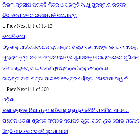
ଜିଲ୍ଲା ସ୍ତରୀୟ ପ୍ରକୃତି ମିତ୍ର ଓ ପ୍ରକୃତି ବନ୍ଧୁ ପୁରସ୍କାର ଉତ୍ସବ
ବିଜୁ ଜନତା ଦଳର ଜନସମ୍ପର୍କ ପଦଯାତ୍ରା
Prev
Next
1 of 1,413
ଦେଶବିଦେଶ
ଓଡ଼ିଶାକୁ ଜାତୀୟସ୍ତରରେ ପୁରସ୍କୃତ : ରାଜ୍ୟ ସରକାରଙ୍କ ଇ- ଅବକାରୀକ
ମୁଖ୍ୟମନ୍ତ୍ରୀ ନବୀନ ପଟ୍ଟନାୟକଙ୍କ ସୁଶାସନକୁ ଜାତୀୟସ୍ତରରେ ପୁଣିଥ
ହକି ବିଶ୍ୱକପ୍ ପାଇଁ ବିହାର ମୁଖ୍ୟମନ୍ତ୍ରୀଙ୍କୁ ନିମନ୍ତ୍ରଣ
ଗାୟତ୍ରୀ ବାଳା ପଣ୍ଡା ପାଇବେ କେନ୍ଦ୍ର ସାହିତ୍ୟ ଏକାଡେମୀ ଆୱାର୍ଡ
Prev
Next
1 of 260
ଓଡ଼ିଶା
ଲସା ଗ୍ରାମକୁ ନିଶା ମୁକ୍ତ କରିବାକୁ ଗ୍ରାମ୍ୟ କମିଟି ଓ ମହିଳା ମାନେ…
ପଶ୍ଚିମ ଓଡିଶା ଶ୍ରମିକ ସଂଗଠନ ସଭାପତି ରୂପେ ଗଜେନ୍ଦ୍ର ଭୋଇ ମନୋନ
ସିଡ୍‌ନି ଠାରେ ବାଚସ୍ପତି ସୁରମା ପାଢୀ