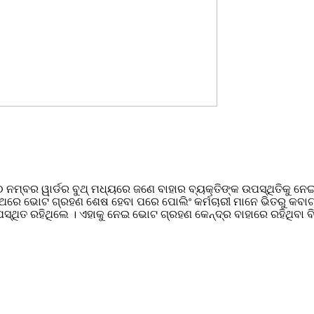
ମ୍ବର ୱାର୍ଡର ବୁଥ୍ ମଧ୍ୟରେ ଜଣେ ବାହାର ବ୍ୟକ୍ତିଙ୍କ ଉପସ୍ଥିତିକୁ ନେଇ
 ବୁଥରେ ଭୋଟ ଗ୍ରହଣ ଶେଷ ହେବା ପରେ ପୋଲିଂ କର୍ମଚାରୀ ମାନେ ଭିତରୁ କବା
ଥିତ ରହିଥିଲେ । ଏହାକୁ ନେଇ ଭୋଟ ଗ୍ରହଣ କେନ୍ଦ୍ର ବାହାରେ ରହିଥିବା ବ