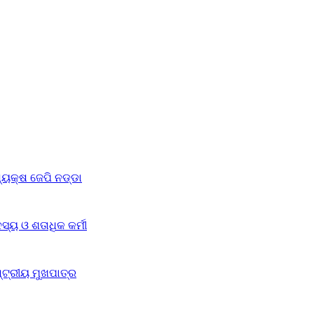
୍ୟକ୍ଷ ଜେପି ନଡ୍ଡା
୍ୟ ଓ ଶତାଧିକ କର୍ମୀ
୍ଟ୍ରୀୟ ମୁଖପାତ୍ର