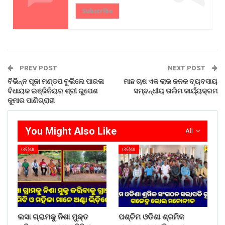
Subscribe
PREV POST
NEXT POST
ବିଭିନ୍ନ ପୂଜା ମଣ୍ଡପ ବୁଲିଲେ ପାରଳା
ମାଛ ଚାଷ ଏକ ଲାଭ ଜନକ ବ୍ୟବସାୟ
ବିଧାୟକ ଇଞ୍ଜିନିୟର ଶ୍ରୀ ରୁପେଶ
ସମ୍ବନ୍ଧୀୟ ତାଲିମ କାର୍ଯ୍ୟକ୍ରମ
କୁମାର ପାଣିଗ୍ରାହୀ
You Might Also Like
All
ଓଡ଼ିଶା
ଓଡ଼ିଶା
ଲସା ଗ୍ରାମକୁ ନିଶା ମୁକ୍ତ
ପଶ୍ଚିମ ଓଡିଶା ଶ୍ରମିକ