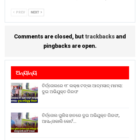
PREV
NEXT
Comments are closed, but
trackbacks
and
pingbacks are open.
ଅନ୍ୟାନ୍ୟ
ତିର୍ତ୍ତୋଲରେ ୧୮ ଲକ୍ଷ ଟଙ୍କା ଆତ୍ମସାତ୍ ମାମଲା:
ଦୁଇ ଅଭିଯୁକ୍ତ ଗିରଫ
ତିର୍ତ୍ତୋଲ ପୁଲିସ ହାତରେ ଦୁଇ ଅଭିଯୁକ୍ତ ଗିରଫ,
ଆସନ୍ତାକାଲି କୋର୍ଟ…