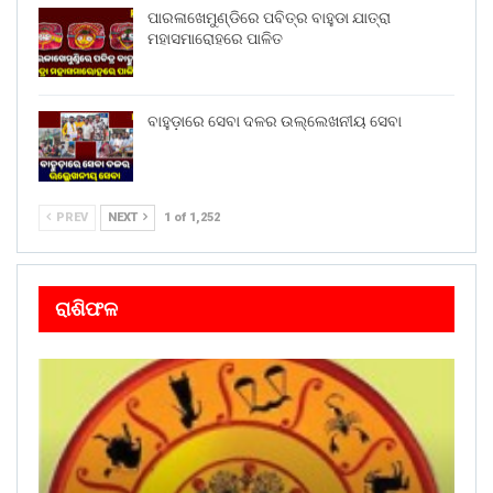
ପାରଳାଖେମୁଣ୍ଡିରେ ପବିତ୍ର ବାହୁଡା ଯାତ୍ରା
ମହାସମାରୋହରେ ପାଳିତ
ବାହୁଡ଼ାରେ ସେବା ଦଳର ଉଲ୍ଲେଖନୀୟ ସେବା
PREV
NEXT
1 of 1,252
ରାଶିଫଳ