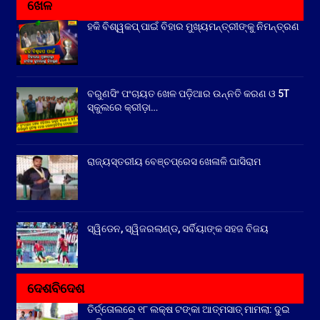
ଖେଳ
ହକି ବିଶ୍ୱକପ୍ ପାଇଁ ବିହାର ମୁଖ୍ୟମନ୍ତ୍ରୀଙ୍କୁ ନିମନ୍ତ୍ରଣ
ବରୁଣସିଂ ପଂଚାୟତ ଖେଳ ପଡ଼ିଆର ଉନ୍ନତି କରଣ ଓ 5T
ସ୍କୁଲରେ କ୍ରୀଡ଼ା…
ରାଜ୍ୟସ୍ତରୀୟ ବେଞ୍ଚପ୍ରେସ ଖେଳାଳି ଘାସିରାମ
ସ୍ୱିଡେନ, ସ୍ୱିଜରଲାଣ୍ଡ, ସର୍ବିୟାଙ୍କ ସହଜ ବିଜୟ
ଦେଶବିଦେଶ
ତିର୍ତ୍ତୋଲରେ ୧୮ ଲକ୍ଷ ଟଙ୍କା ଆତ୍ମସାତ୍ ମାମଲା: ଦୁଇ