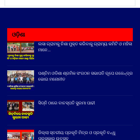
ଓଡ଼ିଶା
ଲସା ଗ୍ରାମକୁ ନିଶା ମୁକ୍ତ କରିବାକୁ ଗ୍ରାମ୍ୟ କମିଟି ଓ ମହିଳା
ମାନେ…
ପଶ୍ଚିମ ଓଡିଶା ଶ୍ରମିକ ସଂଗଠନ ସଭାପତି ରୂପେ ଗଜେନ୍ଦ୍ର
ଭୋଇ ମନୋନୀତ
ସିଡ୍‌ନି ଠାରେ ବାଚସ୍ପତି ସୁରମା ପାଢୀ
ଜିଲ୍ଲା ସ୍ତରୀୟ ପ୍ରକୃତି ମିତ୍ର ଓ ପ୍ରକୃତି ବନ୍ଧୁ
ପୁରସ୍କାର ଉତ୍ସବ