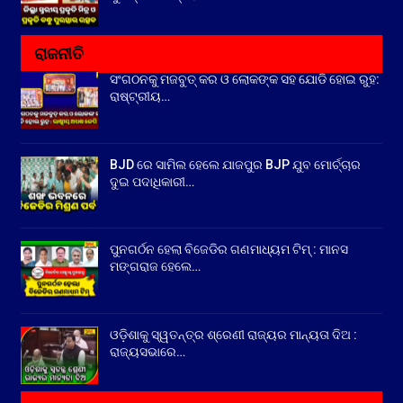
ରାଜନୀତି
ସଂଗଠନକୁ ମଜବୁତ୍ କର ଓ ଲୋକଙ୍କ ସହ ଯୋଡି ହୋଇ ରୁହ:
ରାଷ୍ଟ୍ରୀୟ…
BJD ରେ ସାମିଲ ହେଲେ ଯାଜପୁର BJP ଯୁବ ମୋର୍ଚ୍ଚାର
ଦୁଇ ପଦାଧିକାରୀ…
ପୁନଗର୍ଠନ ହେଲା ବିଜେଡିର ଗଣମାଧ୍ୟମ ଟିମ୍ : ମାନସ
ମଙ୍ଗରାଜ ହେଲେ…
ଓଡ଼ିଶାକୁ ସ୍ୱତନ୍ତ୍ର ଶ୍ରେଣୀ ରାଜ୍ୟର ମାନ୍ୟତା ଦିଅ :
ରାଜ୍ୟସଭାରେ…