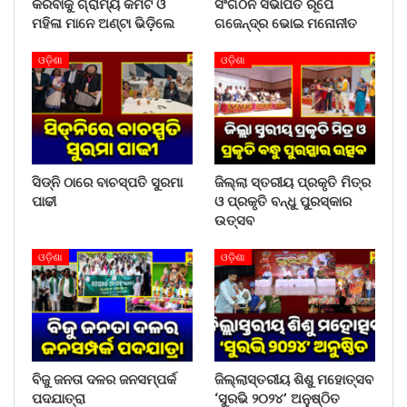
କରିବାକୁ ଗ୍ରାମ୍ୟ କମିଟି ଓ
ସଂଗଠନ ସଭାପତି ରୂପେ
ମହିଳା ମାନେ ଅଣ୍ଟା ଭିଡ଼ିଲେ
ଗଜେନ୍ଦ୍ର ଭୋଇ ମନୋନୀତ
ଓଡ଼ିଶା
ଓଡ଼ିଶା
ସିଡ୍‌ନି ଠାରେ ବାଚସ୍ପତି ସୁରମା
ଜିଲ୍ଲା ସ୍ତରୀୟ ପ୍ରକୃତି ମିତ୍ର
ପାଢୀ
ଓ ପ୍ରକୃତି ବନ୍ଧୁ ପୁରସ୍କାର
ଉତ୍ସବ
ଓଡ଼ିଶା
ଓଡ଼ିଶା
ବିଜୁ ଜନତା ଦଳର ଜନସମ୍ପର୍କ
ଜିଲ୍ଲାସ୍ତରୀୟ ଶିଶୁ ମହୋତ୍ସବ
ପଦଯାତ୍ରା
‘ସୁରଭି ୨୦୨୪’ ଅନୁଷ୍ଠିତ