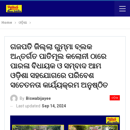
Home
ଓଡ଼ିଶା
ଗଜପତି ଜିଲ୍ଲା ଗୁମ୍ମା ବ୍ଲକ
ଅନ୍ତର୍ଗତ ପାତିମୂଲ କଲୋନୀ ଠାରେ
ପାରଳା ବିଧାୟକ ଓ ସମ୍ବାଦ ଆମ
ଓଡ଼ିଶା ସହଯୋଗରେ ପରିବେଶ
ସଚେତନତା କାର୍ଯ୍ୟକ୍ରମ ଅନୁଷ୍ଠିତ
ଓଡ଼ିଶା
By
Biswabijayee
Last updated
Sep 14, 2024