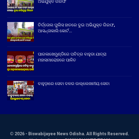
ଅଭିଯୁକ୍ତ ଗିରଫ
ତିର୍ତ୍ତୋଲ ପୁଲିସ ହାତରେ ଦୁଇ ଅଭିଯୁକ୍ତ ଗିରଫ,
ଆସନ୍ତାକାଲି କୋର୍ଟ…
ପାରଳାଖେମୁଣ୍ଡିରେ ପବିତ୍ର ବାହୁଡା ଯାତ୍ରା
ମହାସମାରୋହରେ ପାଳିତ
ବାହୁଡ଼ାରେ ସେବା ଦଳର ଉଲ୍ଲେଖନୀୟ ସେବା
© 2026 - Biswabijayee News Odisha. All Rights Reserved.