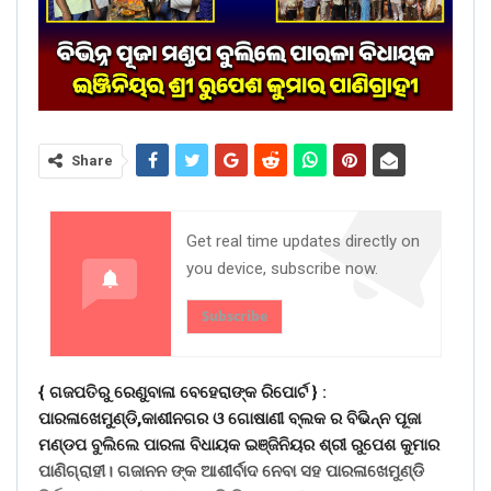
Share
Get real time updates directly on
you device, subscribe now.
Subscribe
{ ଗଜପତିରୁ ରେଣୁବାଳା ବେହେରାଙ୍କ ରିପୋର୍ଟ } :
ପାରଳାଖେମୁଣ୍ଡି,କାଶୀନଗର ଓ ଗୋଷାଣୀ ବ୍ଲକ ର ବିଭିନ୍ନ ପୂଜା
ମଣ୍ଡପ ବୁଲିଲେ ପାରଳା ବିଧାୟକ ଇଞ୍ଜିନିୟର ଶ୍ରୀ ରୁପେଶ କୁମାର
ପାଣିଗ୍ରାହୀ। ଗଜାନନ ଙ୍କ ଆଶୀର୍ବାଦ ନେବା ସହ ପାରଳାଖେମୁଣ୍ଡି