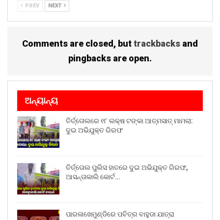
PREV
NEXT
Comments are closed, but
trackbacks
and
pingbacks are open.
ଅନ୍ୟାନ୍ୟ
ତିର୍ତ୍ତୋଲରେ ୧୮ ଲକ୍ଷ ଟଙ୍କା ଆତ୍ମସାତ୍ ମାମଲା:
ଦୁଇ ଅଭିଯୁକ୍ତ ଗିରଫ
ତିର୍ତ୍ତୋଲ ପୁଲିସ ହାତରେ ଦୁଇ ଅଭିଯୁକ୍ତ ଗିରଫ,
ଆସନ୍ତାକାଲି କୋର୍ଟ…
ପାରଳାଖେମୁଣ୍ଡିରେ ପବିତ୍ର ବାହୁଡା ଯାତ୍ରା