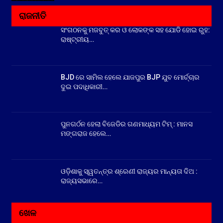
ରାଜନୀତି
ସଂଗଠନକୁ ମଜବୁତ୍ କର ଓ ଲୋକଙ୍କ ସହ ଯୋଡି ହୋଇ ରୁହ:
ରାଷ୍ଟ୍ରୀୟ…
BJD ରେ ସାମିଲ ହେଲେ ଯାଜପୁର BJP ଯୁବ ମୋର୍ଚ୍ଚାର
ଦୁଇ ପଦାଧିକାରୀ…
ପୁନଗର୍ଠନ ହେଲା ବିଜେଡିର ଗଣମାଧ୍ୟମ ଟିମ୍ : ମାନସ
ମଙ୍ଗରାଜ ହେଲେ…
ଓଡ଼ିଶାକୁ ସ୍ୱତନ୍ତ୍ର ଶ୍ରେଣୀ ରାଜ୍ୟର ମାନ୍ୟତା ଦିଅ :
ରାଜ୍ୟସଭାରେ…
ଖେଳ