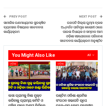
PREV POST
NEXT POST
ସାମାଜିକ ଗଣମାଧ୍ୟମର ସୁରକ୍ଷିତ
ଗଜପତି ଜିଲ୍ଲା ଗୁମ୍ମା ବ୍ଲକ
ବ୍ୟବହାର ବିଷୟରେ ସଚେତନତା
ଅନ୍ତର୍ଗତ ପାତିମୂଲ କଲୋନୀ ଠାରେ
କାର୍ଯ୍ୟକ୍ରମ
ପାରଳା ବିଧାୟକ ଓ ସମ୍ବାଦ ଆମ
ଓଡ଼ିଶା ସହଯୋଗରେ ପରିବେଶ
ସଚେତନତା କାର୍ଯ୍ୟକ୍ରମ ଅନୁଷ୍ଠିତ
You Might Also Like
All
ଓଡ଼ିଶା
ଓଡ଼ିଶା
ଲସା ଗ୍ରାମକୁ ନିଶା ମୁକ୍ତ
ପଶ୍ଚିମ ଓଡିଶା ଶ୍ରମିକ
କରିବାକୁ ଗ୍ରାମ୍ୟ କମିଟି ଓ
ସଂଗଠନ ସଭାପତି ରୂପେ
ମହିଳା ମାନେ ଅଣ୍ଟା ଭିଡ଼ିଲେ
ଗଜେନ୍ଦ୍ର ଭୋଇ ମନୋନୀତ