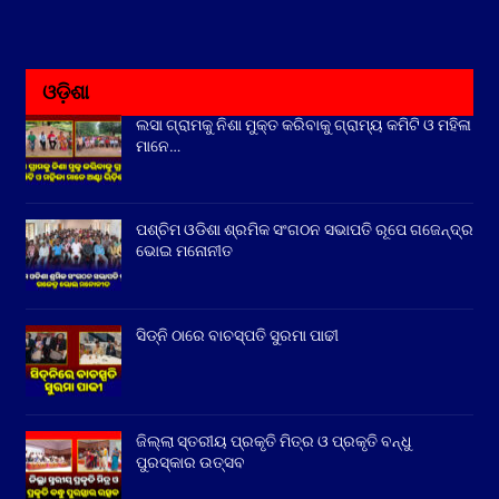
ଓଡ଼ିଶା
ଲସା ଗ୍ରାମକୁ ନିଶା ମୁକ୍ତ କରିବାକୁ ଗ୍ରାମ୍ୟ କମିଟି ଓ ମହିଳା
ମାନେ…
ପଶ୍ଚିମ ଓଡିଶା ଶ୍ରମିକ ସଂଗଠନ ସଭାପତି ରୂପେ ଗଜେନ୍ଦ୍ର
ଭୋଇ ମନୋନୀତ
ସିଡ୍‌ନି ଠାରେ ବାଚସ୍ପତି ସୁରମା ପାଢୀ
ଜିଲ୍ଲା ସ୍ତରୀୟ ପ୍ରକୃତି ମିତ୍ର ଓ ପ୍ରକୃତି ବନ୍ଧୁ
ପୁରସ୍କାର ଉତ୍ସବ