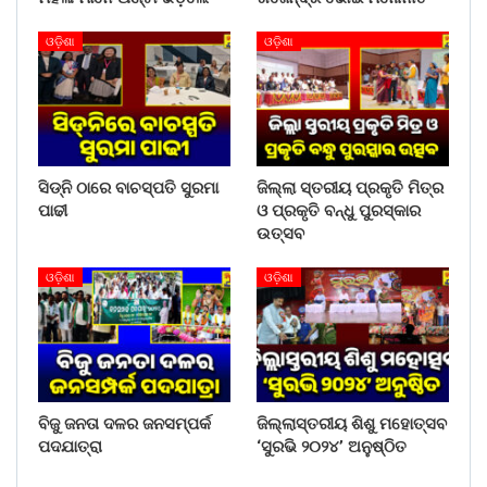
ଓଡ଼ିଶା
ଓଡ଼ିଶା
ସିଡ୍‌ନି ଠାରେ ବାଚସ୍ପତି ସୁରମା
ଜିଲ୍ଲା ସ୍ତରୀୟ ପ୍ରକୃତି ମିତ୍ର
ପାଢୀ
ଓ ପ୍ରକୃତି ବନ୍ଧୁ ପୁରସ୍କାର
ଉତ୍ସବ
ଓଡ଼ିଶା
ଓଡ଼ିଶା
ବିଜୁ ଜନତା ଦଳର ଜନସମ୍ପର୍କ
ଜିଲ୍ଲାସ୍ତରୀୟ ଶିଶୁ ମହୋତ୍ସବ
ପଦଯାତ୍ରା
‘ସୁରଭି ୨୦୨୪’ ଅନୁଷ୍ଠିତ