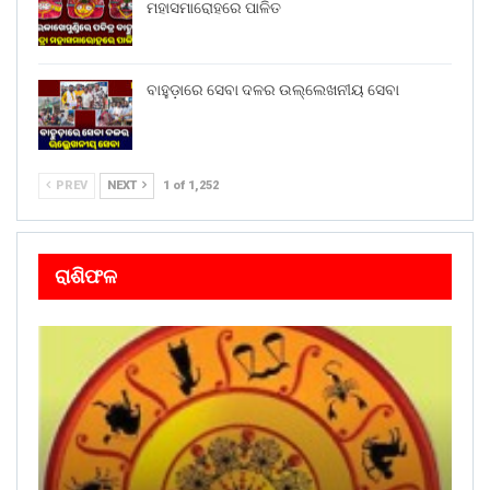
ମହାସମାରୋହରେ ପାଳିତ
ବାହୁଡ଼ାରେ ସେବା ଦଳର ଉଲ୍ଲେଖନୀୟ ସେବା
PREV
NEXT
1 of 1,252
ରାଶିଫଳ