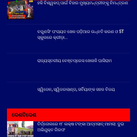
ହକି ବିଶ୍ୱକପ୍ ପାଇଁ ବିହାର ମୁଖ୍ୟମନ୍ତ୍ରୀଙ୍କୁ ନିମନ୍ତ୍ରଣ
ବରୁଣସିଂ ପଂଚାୟତ ଖେଳ ପଡ଼ିଆର ଉନ୍ନତି କରଣ ଓ 5T
ସ୍କୁଲରେ କ୍ରୀଡ଼ା…
ରାଜ୍ୟସ୍ତରୀୟ ବେଞ୍ଚପ୍ରେସ ଖେଳାଳି ଘାସିରାମ
ସ୍ୱିଡେନ, ସ୍ୱିଜରଲାଣ୍ଡ, ସର୍ବିୟାଙ୍କ ସହଜ ବିଜୟ
ଦେଶବିଦେଶ
ତିର୍ତ୍ତୋଲରେ ୧୮ ଲକ୍ଷ ଟଙ୍କା ଆତ୍ମସାତ୍ ମାମଲା: ଦୁଇ
ଅଭିଯୁକ୍ତ ଗିରଫ