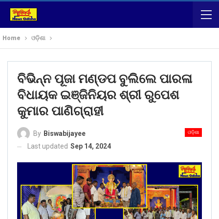
Home
ଓଡ଼ିଶା
ବିଭିନ୍ନ ପୂଜା ମଣ୍ଡପ ବୁଲିଲେ ପାରଳା
ବିଧାୟକ ଇଞ୍ଜିନିୟର ଶ୍ରୀ ରୁପେଶ
କୁମାର ପାଣିଗ୍ରାହୀ
ଓଡ଼ିଶା
By
Biswabijayee
Last updated
Sep 14, 2024