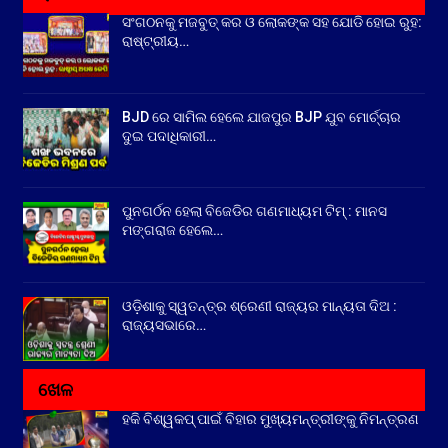
ସଂଗଠନକୁ ମଜବୁତ୍ କର ଓ ଲୋକଙ୍କ ସହ ଯୋଡି ହୋଇ ରୁହ:
ରାଷ୍ଟ୍ରୀୟ…
BJD ରେ ସାମିଲ ହେଲେ ଯାଜପୁର BJP ଯୁବ ମୋର୍ଚ୍ଚାର
ଦୁଇ ପଦାଧିକାରୀ…
ପୁନଗର୍ଠନ ହେଲା ବିଜେଡିର ଗଣମାଧ୍ୟମ ଟିମ୍ : ମାନସ
ମଙ୍ଗରାଜ ହେଲେ…
ଓଡ଼ିଶାକୁ ସ୍ୱତନ୍ତ୍ର ଶ୍ରେଣୀ ରାଜ୍ୟର ମାନ୍ୟତା ଦିଅ :
ରାଜ୍ୟସଭାରେ…
ଖେଳ
ହକି ବିଶ୍ୱକପ୍ ପାଇଁ ବିହାର ମୁଖ୍ୟମନ୍ତ୍ରୀଙ୍କୁ ନିମନ୍ତ୍ରଣ