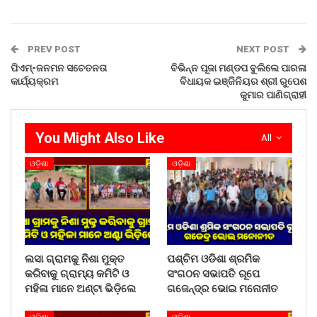
PREV POST
NEXT POST
ପିଏମ୍-ଜନମନ ସଚେତନତା
ବିଭିନ୍ନ ପୂଜା ମଣ୍ଡପ ବୁଲିଲେ ପାରଳା
କାର୍ଯ୍ୟକ୍ରମ
ବିଧାୟକ ଇଞ୍ଜିନିୟର ଶ୍ରୀ ରୁପେଶ
କୁମାର ପାଣିଗ୍ରାହୀ
You Might Also Like
All
ଓଡ଼ିଶା
ଓଡ଼ିଶା
ଲସା ଗ୍ରାମକୁ ନିଶା ମୁକ୍ତ
ପଶ୍ଚିମ ଓଡିଶା ଶ୍ରମିକ
କରିବାକୁ ଗ୍ରାମ୍ୟ କମିଟି ଓ
ସଂଗଠନ ସଭାପତି ରୂପେ
ମହିଳା ମାନେ ଅଣ୍ଟା ଭିଡ଼ିଲେ
ଗଜେନ୍ଦ୍ର ଭୋଇ ମନୋନୀତ