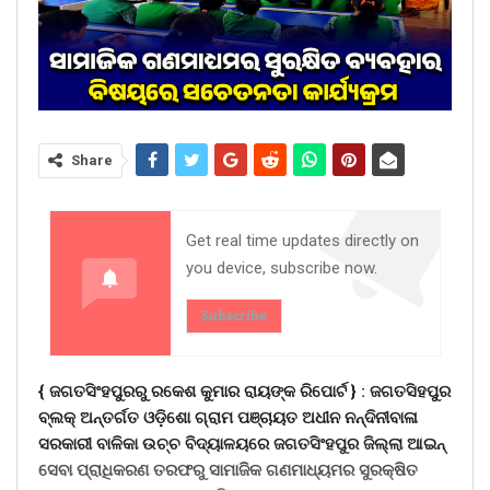
Share
Get real time updates directly on
you device, subscribe now.
Subscribe
{ ଜଗତସିଂହପୁରରୁ ରକେଶ କୁମାର ରାୟଙ୍କ ରିପୋର୍ଟ } :
ଜଗତସିହପୁର
ବ୍ଲକ୍ ଅନ୍ତର୍ଗତ ଓଡ଼ିଶୋ ଗ୍ରାମ ପଞ୍ଚାୟତ ଅଧୀନ ନନ୍ଦିନୀବାଳା
ସରକାରୀ ବାଳିକା ଉଚ୍ଚ ବିଦ୍ୟାଳୟରେ ଜଗତସିଂହପୁର ଜିଲ୍ଲା ଆଇନ୍
ସେବା ପ୍ରାଧିକରଣ ତରଫରୁ ସାମାଜିକ ଗଣମାଧ୍ୟମର ସୁରକ୍ଷିତ