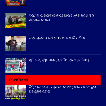
ବରୁଣସିଂ ପଂଚାୟତ ଖେଳ ପଡ଼ିଆର ଉନ୍ନତି କରଣ ଓ 5T
ସ୍କୁଲରେ କ୍ରୀଡ଼ା…
ରାଜ୍ୟସ୍ତରୀୟ ବେଞ୍ଚପ୍ରେସ ଖେଳାଳି ଘାସିରାମ
ସ୍ୱିଡେନ, ସ୍ୱିଜରଲାଣ୍ଡ, ସର୍ବିୟାଙ୍କ ସହଜ ବିଜୟ
ଦେଶବିଦେଶ
ତିର୍ତ୍ତୋଲରେ ୧୮ ଲକ୍ଷ ଟଙ୍କା ଆତ୍ମସାତ୍ ମାମଲା: ଦୁଇ
ଅଭିଯୁକ୍ତ ଗିରଫ