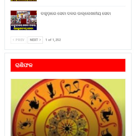
ବାହୁଡ଼ାରେ ସେବା ଦଳର ଉଲ୍ଲେଖନୀୟ ସେବା
PREV
NEXT
1 of 1,252
ରାଶିଫଳ