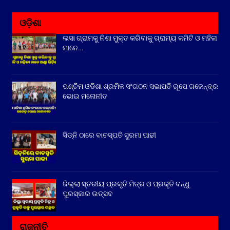
ଓଡ଼ିଶା
ଲସା ଗ୍ରାମକୁ ନିଶା ମୁକ୍ତ କରିବାକୁ ଗ୍ରାମ୍ୟ କମିଟି ଓ ମହିଳା
ମାନେ…
ପଶ୍ଚିମ ଓଡିଶା ଶ୍ରମିକ ସଂଗଠନ ସଭାପତି ରୂପେ ଗଜେନ୍ଦ୍ର
ଭୋଇ ମନୋନୀତ
ସିଡ୍‌ନି ଠାରେ ବାଚସ୍ପତି ସୁରମା ପାଢୀ
ଜିଲ୍ଲା ସ୍ତରୀୟ ପ୍ରକୃତି ମିତ୍ର ଓ ପ୍ରକୃତି ବନ୍ଧୁ
ପୁରସ୍କାର ଉତ୍ସବ
ରାଜନୀତି