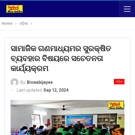
Home
ଓଡ଼ିଶା
ସାମାଜିକ ଗଣମାଧ୍ୟମର ସୁରକ୍ଷିତ
ବ୍ୟବହାର ବିଷୟରେ ସଚେତନତା
କାର୍ଯ୍ୟକ୍ରମ
ଓଡ଼ିଶା
By
Biswabijayee
Last updated
Sep 12, 2024