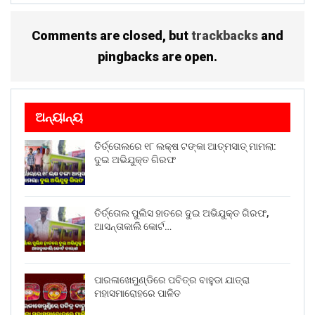
Comments are closed, but
trackbacks
and
pingbacks are open.
ଅନ୍ୟାନ୍ୟ
ତିର୍ତ୍ତୋଲରେ ୧୮ ଲକ୍ଷ ଟଙ୍କା ଆତ୍ମସାତ୍ ମାମଲା:
ଦୁଇ ଅଭିଯୁକ୍ତ ଗିରଫ
ତିର୍ତ୍ତୋଲ ପୁଲିସ ହାତରେ ଦୁଇ ଅଭିଯୁକ୍ତ ଗିରଫ,
ଆସନ୍ତାକାଲି କୋର୍ଟ…
ପାରଳାଖେମୁଣ୍ଡିରେ ପବିତ୍ର ବାହୁଡା ଯାତ୍ରା
ମହାସମାରୋହରେ ପାଳିତ