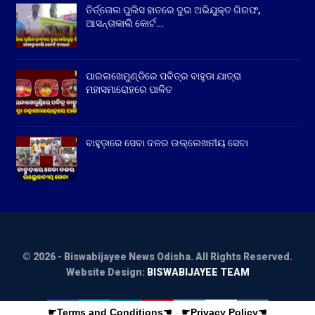
ତିର୍ତ୍ତୋଲ ପୁଲିସ ହାତରେ ଦୁଇ ଅଭିଯୁକ୍ତ ଗିରଫ,
ଆସନ୍ତାକାଲି କୋର୍ଟ…
ପାରଳାଖେମୁଣ୍ଡିରେ ପବିତ୍ର ବାହୁଡା ଯାତ୍ରା
ମହାସମାରୋହରେ ପାଳିତ
ବାହୁଡ଼ାରେ ସେବା ଦଳର ଉଲ୍ଲେଖନୀୟ ସେବା
© 2026 - Biswabijayee News Odisha. All Rights Reserved.
Website Design:
BISWABIJAYEE TEAM
☛Terms and Conditions☚
-
☛Privacy Policy☚