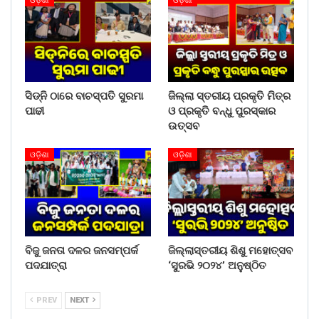
ଓଡ଼ିଶା
ଓଡ଼ିଶା
ସିଡ୍‌ନି ଠାରେ ବାଚସ୍ପତି ସୁରମା
ଜିଲ୍ଲା ସ୍ତରୀୟ ପ୍ରକୃତି ମିତ୍ର
ପାଢୀ
ଓ ପ୍ରକୃତି ବନ୍ଧୁ ପୁରସ୍କାର
ଉତ୍ସବ
ଓଡ଼ିଶା
ଓଡ଼ିଶା
ବିଜୁ ଜନତା ଦଳର ଜନସମ୍ପର୍କ
ଜିଲ୍ଲାସ୍ତରୀୟ ଶିଶୁ ମହୋତ୍ସବ
ପଦଯାତ୍ରା
‘ସୁରଭି ୨୦୨୪’ ଅନୁଷ୍ଠିତ
PREV
NEXT