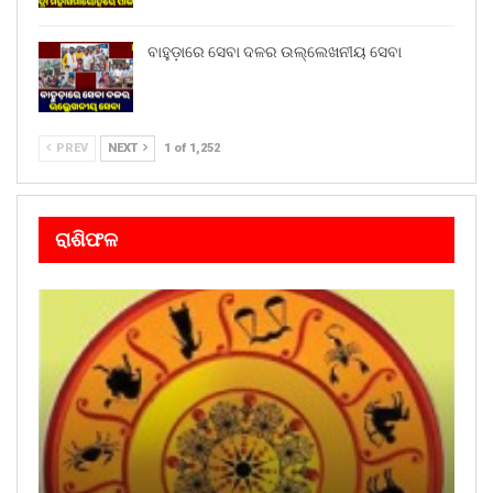
ବାହୁଡ଼ାରେ ସେବା ଦଳର ଉଲ୍ଲେଖନୀୟ ସେବା
PREV
NEXT
1 of 1,252
ରାଶିଫଳ