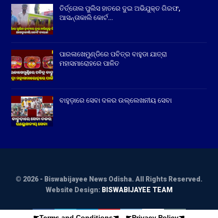
ତିର୍ତ୍ତୋଲ ପୁଲିସ ହାତରେ ଦୁଇ ଅଭିଯୁକ୍ତ ଗିରଫ,
ଆସନ୍ତାକାଲି କୋର୍ଟ…
ପାରଳାଖେମୁଣ୍ଡିରେ ପବିତ୍ର ବାହୁଡା ଯାତ୍ରା
ମହାସମାରୋହରେ ପାଳିତ
ବାହୁଡ଼ାରେ ସେବା ଦଳର ଉଲ୍ଲେଖନୀୟ ସେବା
© 2026 - Biswabijayee News Odisha. All Rights Reserved.
Website Design:
BISWABIJAYEE TEAM
☛Terms and Conditions☚
-
☛Privacy Policy☚