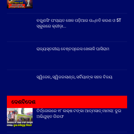
ବରୁଣସିଂ ପଂଚାୟତ ଖେଳ ପଡ଼ିଆର ଉନ୍ନତି କରଣ ଓ 5T
ସ୍କୁଲରେ କ୍ରୀଡ଼ା…
ରାଜ୍ୟସ୍ତରୀୟ ବେଞ୍ଚପ୍ରେସ ଖେଳାଳି ଘାସିରାମ
ସ୍ୱିଡେନ, ସ୍ୱିଜରଲାଣ୍ଡ, ସର୍ବିୟାଙ୍କ ସହଜ ବିଜୟ
ଦେଶବିଦେଶ
ତିର୍ତ୍ତୋଲରେ ୧୮ ଲକ୍ଷ ଟଙ୍କା ଆତ୍ମସାତ୍ ମାମଲା: ଦୁଇ
ଅଭିଯୁକ୍ତ ଗିରଫ