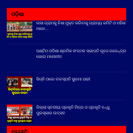
ଓଡ଼ିଶା
ଲସା ଗ୍ରାମକୁ ନିଶା ମୁକ୍ତ କରିବାକୁ ଗ୍ରାମ୍ୟ କମିଟି ଓ ମହିଳା
ମାନେ…
ପଶ୍ଚିମ ଓଡିଶା ଶ୍ରମିକ ସଂଗଠନ ସଭାପତି ରୂପେ ଗଜେନ୍ଦ୍ର
ଭୋଇ ମନୋନୀତ
ସିଡ୍‌ନି ଠାରେ ବାଚସ୍ପତି ସୁରମା ପାଢୀ
ଜିଲ୍ଲା ସ୍ତରୀୟ ପ୍ରକୃତି ମିତ୍ର ଓ ପ୍ରକୃତି ବନ୍ଧୁ
ପୁରସ୍କାର ଉତ୍ସବ
ରାଜନୀତି