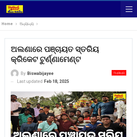
Home
ଅନ୍ୟାନ୍ୟ
ଅଲଣାରେ ପଞ୍ଚାୟତ ସ୍ତରିୟ
କ୍ରିକେଟ ଟୁର୍ଣ୍ଣାମେଣ୍ଟ
ଅନ୍ୟାନ୍ୟ
By
Biswabijayee
Last updated
Feb 18, 2025