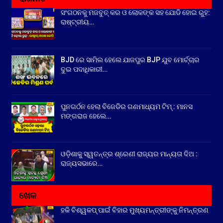
ସଂଗଠନକୁ ମଜବୁତ୍ କର ଓ ଲୋକଙ୍କ ସହ ଯୋଡି ହୋଇ ରୁହ:
ରାଷ୍ଟ୍ରୀୟ…
BJD ରେ ସାମିଲ ହେଲେ ଯାଜପୁର BJP ଯୁବ ମୋର୍ଚ୍ଚାର
ଦୁଇ ପଦାଧିକାରୀ…
ପୁନଗର୍ଠନ ହେଲା ବିଜେଡିର ଗଣମାଧ୍ୟମ ଟିମ୍ : ମାନସ
ମଙ୍ଗରାଜ ହେଲେ…
ଓଡ଼ିଶାକୁ ସ୍ୱତନ୍ତ୍ର ଶ୍ରେଣୀ ରାଜ୍ୟର ମାନ୍ୟତା ଦିଅ :
ରାଜ୍ୟସଭାରେ…
ଖେଳ
ହକି ବିଶ୍ୱକପ୍ ପାଇଁ ବିହାର ମୁଖ୍ୟମନ୍ତ୍ରୀଙ୍କୁ ନିମନ୍ତ୍ରଣ