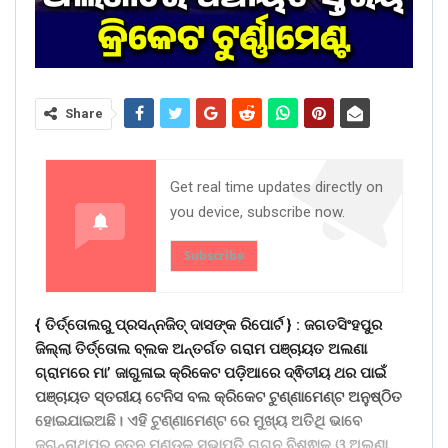
Share
Get real time updates directly on
you device, subscribe now.
Subscribe
{ ତିର୍ତ୍ତୋଲରୁ ପ୍ରସନ୍ନଜିତ୍ ଦାସଙ୍କ ରିପୋର୍ଟ } :
ଜଗତସିଂହପୁର
ଜିଲ୍ଲା ତିର୍ତ୍ତୋଲ ବ୍ଲକ ଅନ୍ତର୍ଗତ ଗରାମ ପଞ୍ଚାୟତ ଅଲଣା
ଗ୍ରାମରେ ମା’ ଜାଗୁଳାଇ କ୍ରିକେଟ ପଡ଼ିଆରେ ଦ୍ଵିତୀୟ ଥର ପାଇଁ
ପଞ୍ଚାୟତ ସ୍ତରୀୟ ଟେନିସ ବଲ କ୍ରିକେଟ ଟୁଣ୍ଣାମେଣ୍ଟ ଅନୁଷ୍ଠିତ
ହୋଇଯାଇଅଛି। ଏହି ଟୁଣ୍ଣାମେଣ୍ଟ ରେ ମୁଖ୍ୟ ଅତିଥି ଭାବେ
ଜଗନ୍ନାଥପୁର ନୂତନ ମଣ୍ଡଳ ସଭାପତି ଗଗନ ବିଶ୍ଵାଳ ଓ ଅଲଣା