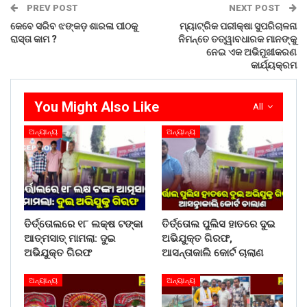
PREV POST
NEXT POST
WhatsApp
କେବେ ସରିବ ଝଙ୍କଡ଼ ଶାରଳା ପୀଠକୁ
ମ୍ୟାଟ୍ରିକ ପରୀକ୍ଷା ସୁପରିଚାଳନା
ରାସ୍ତା କାମ ?
ନିମନ୍ତେ ତତ୍ୱାବଧାରକ ମାନଙ୍କୁ
ନେଇ ଏକ ଅଭିମୁଖୀକରଣ
କାର୍ଯ୍ୟକ୍ରମ
You Might Also Like
All
ଅନ୍ୟାନ୍ୟ
ଅନ୍ୟାନ୍ୟ
ତିର୍ତ୍ତୋଲରେ ୧୮ ଲକ୍ଷ ଟଙ୍କା
ତିର୍ତ୍ତୋଲ ପୁଲିସ ହାତରେ ଦୁଇ
ଆତ୍ମସାତ୍ ମାମଲା: ଦୁଇ
ଅଭିଯୁକ୍ତ ଗିରଫ,
ଅଭିଯୁକ୍ତ ଗିରଫ
ଆସନ୍ତାକାଲି କୋର୍ଟ ଚାଲାଣ
ଅନ୍ୟାନ୍ୟ
ଅନ୍ୟାନ୍ୟ