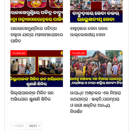
ପାରଳାଖେମୁଣ୍ଡିରେ ପବିତ୍ର
ବାହୁଡ଼ାରେ ସେବା ଦଳର
ବାହୁଡା ଯାତ୍ରା ମହାସମାରୋହରେ
ଉଲ୍ଲେଖନୀୟ ସେବା
ପାଳିତ
ଅନ୍ୟାନ୍ୟ
ଅନ୍ୟାନ୍ୟ
ଜିଲ୍ଲାପାଳଙ୍କ ମିଳିତ ଜନ
ଉପାନ୍ତ ଅଞ୍ଚଳର ଏକ ନିଆରା
ଅଭିଯୋଗ ଶୁଣାଣି ଶିବିର
ରଥଯାତ୍ରା : ଭକ୍ତି,ପରମ୍ପରା
ଓ ନାରୀ ଶକ୍ତିର ଅନନ୍ୟ
ନିଦର୍ଶନ
PREV
NEXT