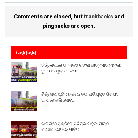
Comments are closed, but
trackbacks
and
pingbacks are open.
ଅନ୍ୟାନ୍ୟ
ତିର୍ତ୍ତୋଲରେ ୧୮ ଲକ୍ଷ ଟଙ୍କା ଆତ୍ମସାତ୍ ମାମଲା:
ଦୁଇ ଅଭିଯୁକ୍ତ ଗିରଫ
ତିର୍ତ୍ତୋଲ ପୁଲିସ ହାତରେ ଦୁଇ ଅଭିଯୁକ୍ତ ଗିରଫ,
ଆସନ୍ତାକାଲି କୋର୍ଟ…
ପାରଳାଖେମୁଣ୍ଡିରେ ପବିତ୍ର ବାହୁଡା ଯାତ୍ରା
ମହାସମାରୋହରେ ପାଳିତ