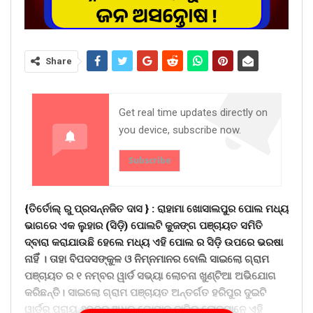
Share
Get real time updates directly on
you device, subscribe now.
Subscribe
{ତିର୍ତୋଲ୍ ରୁ ପ୍ରସନ୍ନଜିତ ଦାସ } : ରାହାମା ଖୋସାଲପୁର ପୋଲ ମଧ୍ୟ
ଭାଗରେ ଏକ ଲୁହାର (ସିଡ଼ି) ପୋଲଟି କୁଜଙ୍ଗ ପଞ୍ଚାୟତ ସମିତି
ଦ୍ବାରା କରାଯାଉଛି ହେଲେ ମଧ୍ୟ ଏହି ପୋଲ ର ସିଡ଼ି ଉପରେ ଭରଷା
ନାହିଁ । ତାହା ବିପଦସଙ୍କୁଳ ଓ ନିମ୍ନମାନର ବୋଲି ସାଇଲୋ ଗ୍ରାମ
ପଞ୍ଚାୟତ ର ୧ ନମ୍ବର ୱାର୍ଡ ସଭ୍ୟା ଲୋଚନା ଖୁଣ୍ଟିଆ ଅଭିଯୋଗ
କରିଛନ୍ତି। ସାଇଲୋ ଗ୍ରାମ ପଞ୍ଚାୟତ ଅନ୍ତର୍ଗତ ହରିପୁର ଦୁଇଟି
ୱାର୍ଡର ପ୍ରାୟ ୬୦୦ରୁ ଅଧିକ ଗୋପାଳ ଜାତିର ଲୋକମାନେ ଏହି