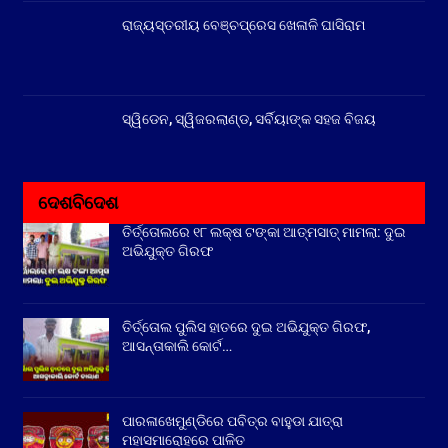
ରାଜ୍ୟସ୍ତରୀୟ ବେଞ୍ଚପ୍ରେସ ଖେଳାଳି ଘାସିରାମ
ସ୍ୱିଡେନ, ସ୍ୱିଜରଲାଣ୍ଡ, ସର୍ବିୟାଙ୍କ ସହଜ ବିଜୟ
ଦେଶବିଦେଶ
ତିର୍ତ୍ତୋଲରେ ୧୮ ଲକ୍ଷ ଟଙ୍କା ଆତ୍ମସାତ୍ ମାମଲା: ଦୁଇ
ଅଭିଯୁକ୍ତ ଗିରଫ
ତିର୍ତ୍ତୋଲ ପୁଲିସ ହାତରେ ଦୁଇ ଅଭିଯୁକ୍ତ ଗିରଫ,
ଆସନ୍ତାକାଲି କୋର୍ଟ…
ପାରଳାଖେମୁଣ୍ଡିରେ ପବିତ୍ର ବାହୁଡା ଯାତ୍ରା
ମହାସମାରୋହରେ ପାଳିତ