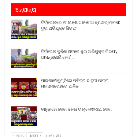
ଅନ୍ୟାନ୍ୟ
ତିର୍ତ୍ତୋଲରେ ୧୮ ଲକ୍ଷ ଟଙ୍କା ଆତ୍ମସାତ୍ ମାମଲା:
ଦୁଇ ଅଭିଯୁକ୍ତ ଗିରଫ
ତିର୍ତ୍ତୋଲ ପୁଲିସ ହାତରେ ଦୁଇ ଅଭିଯୁକ୍ତ ଗିରଫ,
ଆସନ୍ତାକାଲି କୋର୍ଟ…
ପାରଳାଖେମୁଣ୍ଡିରେ ପବିତ୍ର ବାହୁଡା ଯାତ୍ରା
ମହାସମାରୋହରେ ପାଳିତ
ବାହୁଡ଼ାରେ ସେବା ଦଳର ଉଲ୍ଲେଖନୀୟ ସେବା
PREV
NEXT
1 of 1,252