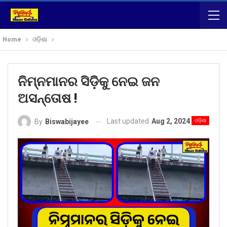
Home
ଓଡ଼ିଶା
ନିମ୍ନମାନର ସିଡ଼ିକୁ ନେଇ ଜନ
ଅସନ୍ତୋଷ !
Last updated
Aug 2, 2024
ଓଡ଼ିଶା
By
Biswabijayee