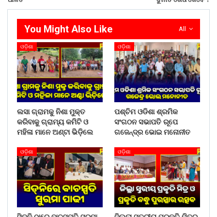
You Might Also Like
All
ଓଡ଼ିଶା
ଓଡ଼ିଶା
ଲସା ଗ୍ରାମକୁ ନିଶା ମୁକ୍ତ
ପଶ୍ଚିମ ଓଡିଶା ଶ୍ରମିକ
କରିବାକୁ ଗ୍ରାମ୍ୟ କମିଟି ଓ
ସଂଗଠନ ସଭାପତି ରୂପେ
ମହିଳା ମାନେ ଅଣ୍ଟା ଭିଡ଼ିଲେ
ଗଜେନ୍ଦ୍ର ଭୋଇ ମନୋନୀତ
ଓଡ଼ିଶା
ଓଡ଼ିଶା
ସିଡ୍‌ନି ଠାରେ ବାଚସ୍ପତି ସୁରମା
ଜିଲ୍ଲା ସ୍ତରୀୟ ପ୍ରକୃତି ମିତ୍ର