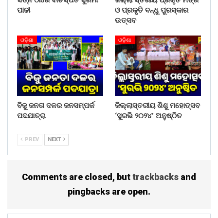
ପାଢୀ
ଓ ପ୍ରକୃତି ବନ୍ଧୁ ପୁରସ୍କାର
ଉତ୍ସବ
ଓଡ଼ିଶା
ଓଡ଼ିଶା
ବିଜୁ ଜନତା ଦଳର ଜନସମ୍ପର୍କ
ଜିଲ୍ଲାସ୍ତରୀୟ ଶିଶୁ ମହୋତ୍ସବ
ପଦଯାତ୍ରା
‘ସୁରଭି ୨୦୨୪’ ଅନୁଷ୍ଠିତ
PREV
NEXT
Comments are closed, but
trackbacks
and
pingbacks are open.