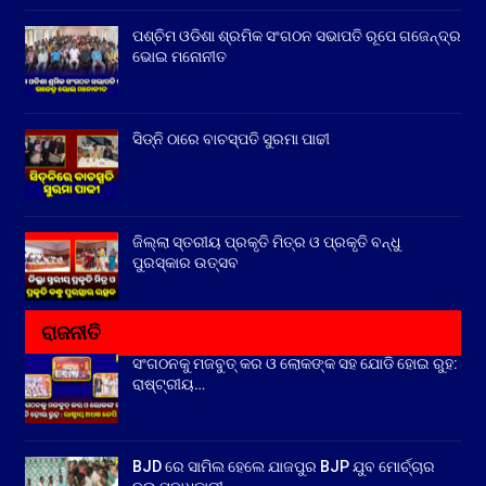
ପଶ୍ଚିମ ଓଡିଶା ଶ୍ରମିକ ସଂଗଠନ ସଭାପତି ରୂପେ ଗଜେନ୍ଦ୍ର
ଭୋଇ ମନୋନୀତ
ସିଡ୍‌ନି ଠାରେ ବାଚସ୍ପତି ସୁରମା ପାଢୀ
ଜିଲ୍ଲା ସ୍ତରୀୟ ପ୍ରକୃତି ମିତ୍ର ଓ ପ୍ରକୃତି ବନ୍ଧୁ
ପୁରସ୍କାର ଉତ୍ସବ
ରାଜନୀତି
ସଂଗଠନକୁ ମଜବୁତ୍ କର ଓ ଲୋକଙ୍କ ସହ ଯୋଡି ହୋଇ ରୁହ:
ରାଷ୍ଟ୍ରୀୟ…
BJD ରେ ସାମିଲ ହେଲେ ଯାଜପୁର BJP ଯୁବ ମୋର୍ଚ୍ଚାର