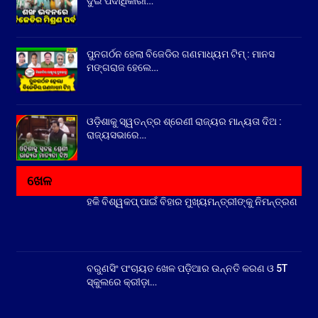
ଦୁଇ ପଦାଧିକାରୀ…
ପୁନଗର୍ଠନ ହେଲା ବିଜେଡିର ଗଣମାଧ୍ୟମ ଟିମ୍ : ମାନସ
ମଙ୍ଗରାଜ ହେଲେ…
ଓଡ଼ିଶାକୁ ସ୍ୱତନ୍ତ୍ର ଶ୍ରେଣୀ ରାଜ୍ୟର ମାନ୍ୟତା ଦିଅ :
ରାଜ୍ୟସଭାରେ…
ଖେଳ
ହକି ବିଶ୍ୱକପ୍ ପାଇଁ ବିହାର ମୁଖ୍ୟମନ୍ତ୍ରୀଙ୍କୁ ନିମନ୍ତ୍ରଣ
ବରୁଣସିଂ ପଂଚାୟତ ଖେଳ ପଡ଼ିଆର ଉନ୍ନତି କରଣ ଓ 5T
ସ୍କୁଲରେ କ୍ରୀଡ଼ା…