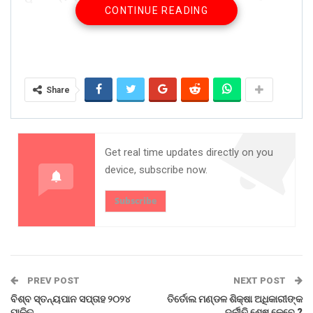
CONTINUE READING
ଗ୍ରାମରେ ବସବାସ କରନ୍ତି। ଏହି ପୋଲ ପାଇଁ ଏଠାରେ ଏକ ପାଦଚଲା
ପୋଲ ଦାବି ହୋଇଥିଲା ।ଯେଉଁ ପୋଲ ହୋଇଛି ତାହା ସଂପୂର୍ଣ
ନିମ୍ନମାନର ଓ ବିପଦ ପୂର୍ଣ। ଏ ସମ୍ପର୍କରେ ଜେଇ ଦୀପ୍ତି ରଂଜନ
ମହାନ୍ତି ଓ ଏସଡିପିଓ ଆର ଆଣ୍ଡ ବି ମଣିଜଙ୍ଗା ରେ ଦାବି ହେଉଥିଲା।
ଏବେ ଅଭିଯୋଗ ହୋଇଛି ଯେ ଏହି ଭଳି ବିପଦସଙ୍କୁଳ ଅବସ୍ଥାରେ
Share
ଯିବା ଆସିବା କଲେ ଯଦି କାହାର ଧନ ଜୀବନ ନଷ୍ଟ ହୁଏ ତାହା ପାଇଁ
ଦାୟୀ କିଏ ରହିବ ବ୍ଲକ ପ୍ରଶାସନ ନାଁ ଆର ଆଣ୍ଡ ବି ରହିବ ବୋଲି
ପ୍ରଶ୍ନବାଚୀ ସୃଷ୍ଟି ହୋଇଛି।
Get real time updates directly on you
Share on:
device, subscribe now.
WhatsApp
Subscribe
PREV POST
NEXT POST
ବିଶ୍ବ ସ୍ତନ୍ୟପାନ ସପ୍ତାହ ୨୦୨୪
ତିର୍ତୋଲ ମଣ୍ଡଳ ଶିକ୍ଷା ଅଧିକାରୀଙ୍କ
ପାଳିତ
ଦୁର୍ନୀତି ଶେଷ କେବେ ?