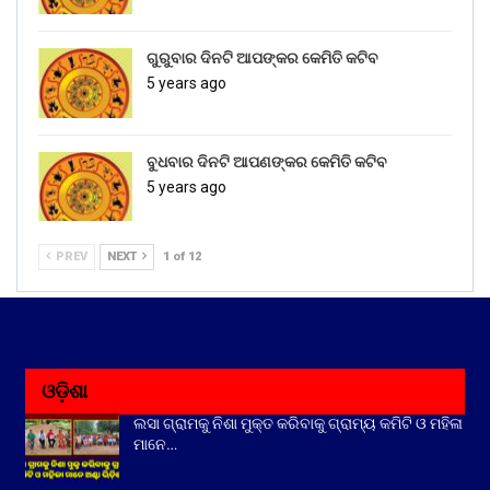
ଗୁରୁବାର ଦିନଟି ଆପଙ୍କର କେମିତି କଟିବ
5 years ago
ବୁଧବାର ଦିନଟି ଆପଣଙ୍କର କେମିତି କଟିବ
5 years ago
PREV
NEXT
1 of 12
ଓଡ଼ିଶା
ଲସା ଗ୍ରାମକୁ ନିଶା ମୁକ୍ତ କରିବାକୁ ଗ୍ରାମ୍ୟ କମିଟି ଓ ମହିଳା
ମାନେ…