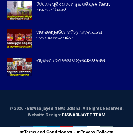
ତିର୍ତ୍ତୋଲ ପୁଲିସ ହାତରେ ଦୁଇ ଅଭିଯୁକ୍ତ ଗିରଫ,
ଆସନ୍ତାକାଲି କୋର୍ଟ…
ପାରଳାଖେମୁଣ୍ଡିରେ ପବିତ୍ର ବାହୁଡା ଯାତ୍ରା
ମହାସମାରୋହରେ ପାଳିତ
ବାହୁଡ଼ାରେ ସେବା ଦଳର ଉଲ୍ଲେଖନୀୟ ସେବା
© 2026 - Biswabijayee News Odisha. All Rights Reserved.
Website Design:
BISWABIJAYEE TEAM
☛Terms and Conditions☚
-
☛Privacy Policy☚