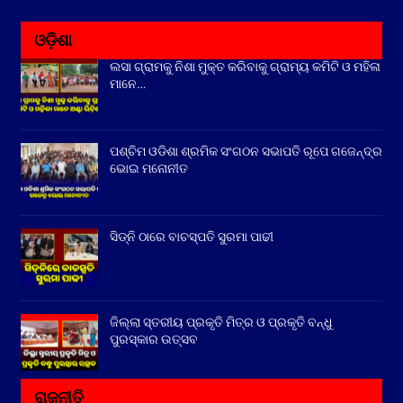
ଓଡ଼ିଶା
ଲସା ଗ୍ରାମକୁ ନିଶା ମୁକ୍ତ କରିବାକୁ ଗ୍ରାମ୍ୟ କମିଟି ଓ ମହିଳା
ମାନେ…
ପଶ୍ଚିମ ଓଡିଶା ଶ୍ରମିକ ସଂଗଠନ ସଭାପତି ରୂପେ ଗଜେନ୍ଦ୍ର
ଭୋଇ ମନୋନୀତ
ସିଡ୍‌ନି ଠାରେ ବାଚସ୍ପତି ସୁରମା ପାଢୀ
ଜିଲ୍ଲା ସ୍ତରୀୟ ପ୍ରକୃତି ମିତ୍ର ଓ ପ୍ରକୃତି ବନ୍ଧୁ
ପୁରସ୍କାର ଉତ୍ସବ
ରାଜନୀତି