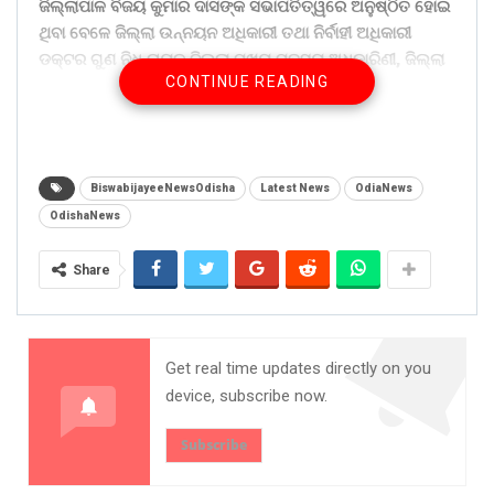
ଜିଲ୍ଲାପାଳ ବିଜୟ କୁମାର ଦାସଙ୍କ ସଭାପତିତ୍ୱରେ ଅନୁଷ୍ଠିତ ହୋଇ
ଥିବା ବେଳେ ଜିଲ୍ଲା ଉନ୍ନୟନ ଅଧିକାରୀ ତଥା ନିର୍ବାହୀ ଅଧିକାରୀ
ଡକ୍ଟର ଗୁଣ ନିଧି ନାୟକ,ଜିଲ୍ଲା ମୁଖ୍ୟ ମତ୍ସ୍ୟ ଅଧିକାରିଣୀ, ଜିଲ୍ଲା
CONTINUE READING
ମୁଖ୍ୟ ପଶୁ ସମ୍ପଦ ଅଧିକାରୀ ତୁଷାର ରଞ୍ଜନ ସାହୁ ପ୍ରମୁଖ ଉପସ୍ଥିତ
ଥିଲେ।ଏହି କାର୍ଯ୍ୟକ୍ରମ ଆଗାମୀ ଦିନରେ ହେବାକୁ ଥିବା ମେଳା କିପରି
ହେବ ତା ଉପରେ ବିସ୍ତୃତ ଆଲୋଚନା ହୋଇ ଥିଲା।ଏହି
କାର୍ଯ୍ୟକ୍ରମରେ ଜିଲ୍ଲା ସ୍ତରୀୟ ମତ୍ସ୍ୟ ଅଧିକାରୀ ଓ ଜିଲ୍ଲା
ସ୍ତରୀୟ ଭେଟେନେରୀ ଅଧିକାରୀ ଉପସ୍ଥିତ ଥିଲେ। ।
BiswabijayeeNewsOdisha
Latest News
OdiaNews
OdishaNews
Share on:
WhatsApp
Share
Get real time updates directly on you
device, subscribe now.
Subscribe