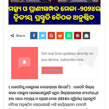
Share
Get real time updates directly on
you device, subscribe now.
Subscribe
{ ଗଜପତିରୁ ରେଣୁବାଳା ବେହେରାଙ୍କ ରିପୋର୍ଟ } :
ଗଜପତି ଜିଲ୍ଲା
ସଦର ମହକୁମା ପାରଳାଖେମୁଣ୍ଡି ସ୍ଥିତ ଜିଲ୍ଲାପାଳଙ୍କ କଂଫେରାନ୍ସ
ହଲ ଠାରେ ମତ୍ସ୍ୟ ଓ ପ୍ରାଣୀ ମେଳା-2024ର ଦ୍ୱିତୀୟ ପ୍ରସ୍ତୁତି
ବୈଠକ ଅନୁଷ୍ଠିତ ହୋଇଯାଇଛି।ଏହି କାର୍ଯ୍ୟକ୍ରମ ଗଜପତି