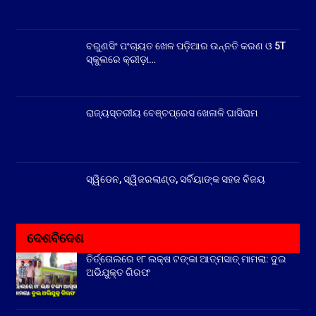
ବରୁଣସିଂ ପଂଚାୟତ ଖେଳ ପଡ଼ିଆର ଉନ୍ନତି କରଣ ଓ 5T
ସ୍କୁଲରେ କ୍ରୀଡ଼ା…
ରାଜ୍ୟସ୍ତରୀୟ ବେଞ୍ଚପ୍ରେସ ଖେଳାଳି ଘାସିରାମ
ସ୍ୱିଡେନ, ସ୍ୱିଜରଲାଣ୍ଡ, ସର୍ବିୟାଙ୍କ ସହଜ ବିଜୟ
ଦେଶବିଦେଶ
ତିର୍ତ୍ତୋଲରେ ୧୮ ଲକ୍ଷ ଟଙ୍କା ଆତ୍ମସାତ୍ ମାମଲା: ଦୁଇ
ଅଭିଯୁକ୍ତ ଗିରଫ