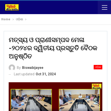
Home
ଓଡ଼ିଶା
ମତ୍ସ୍ୟ ଓ ପ୍ରାଣୀସମ୍ପଦ ମେଳା
-୨୦୨୪ର ଦ୍ୱିତୀୟ ପ୍ରସ୍ତୁତି ବୈଠକ
ଅନୁଷ୍ଠିତ
ଓଡ଼ିଶା
By
Biswabijayee
Last updated
Oct 31, 2024