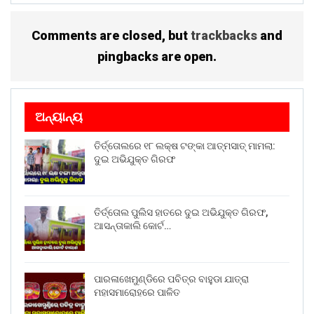
Comments are closed, but
trackbacks
and
pingbacks are open.
ଅନ୍ୟାନ୍ୟ
ତିର୍ତ୍ତୋଲରେ ୧୮ ଲକ୍ଷ ଟଙ୍କା ଆତ୍ମସାତ୍ ମାମଲା:
ଦୁଇ ଅଭିଯୁକ୍ତ ଗିରଫ
ତିର୍ତ୍ତୋଲ ପୁଲିସ ହାତରେ ଦୁଇ ଅଭିଯୁକ୍ତ ଗିରଫ,
ଆସନ୍ତାକାଲି କୋର୍ଟ…
ପାରଳାଖେମୁଣ୍ଡିରେ ପବିତ୍ର ବାହୁଡା ଯାତ୍ରା
ମହାସମାରୋହରେ ପାଳିତ